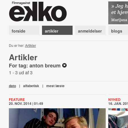
forside
artikler
anmeldelser
blogs
Du er her:
Artikler
Artikler
For tag: anton breum
1 - 3 ud af 3
dato
|
alfabetisk
|
mest læste
FEATURE
NYHED
20. NOV. 2014 | 01:49
16. JAN. 201