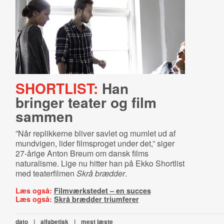
SHORTLIST:
Han
bringer teater og film
sammen
”Når replikkerne bliver savlet og mumlet ud af
mundvigen, lider filmsproget under det,” siger
27-årige Anton Breum om dansk films
naturalisme. Lige nu hitter han på Ekko Shortlist
med teaterfilmen
Skrå brædder
.
Læs også:
Filmværkstedet – en succes
Læs også:
Skrå brædder triumferer
dato
|
alfabetisk
|
mest læste