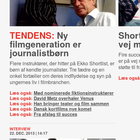
TENDENS:
Ny
Short­
filmgeneration er
vej m
journalistbørn
Fire succe
er på vej 
Flere instruktører, der hitter på Ekko Shortlist, er
støtte til
børn af kendte journalister. Tre fædre og en
onkel fortæller om deres indflydelse og syn på
Læs også
ungernes liv i filmbranchen.
Læs også:
Mød nominerede fiktionsinstruktører
Læs også:
David Metz overhaler Venus
Læs også:
Han bringer teater og film sammen
Læs også:
Dansk kortfilms nye komet
Læs også:
Fra afslag til succes
INTERVIEW
22. DEC. 2013 | 14:17