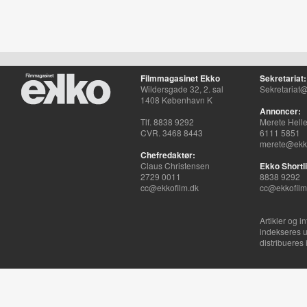
Filmmagasinet Ekko
Sekretariat:
Wildersgade 32, 2. sal
Sekretariat@
1408 København K
Annoncer:
Tlf. 8838 9292
Merete Hell
CVR. 3468 8443
6111 5851
merete@ekko
Chefredaktør:
Claus Christensen
Ekko Shortli
2729 0011
8838 9292
cc@ekkofilm.dk
cc@ekkofilm
Artikler og i
indekseres u
distribueres