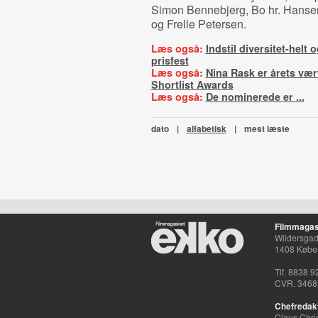
Simon Bennebjerg, Bo hr. Hansen
og Frelle Petersen.
Læs også:
Indstil diversitet-helt og
prisfest
Læs også:
Nina Rask er årets vær
Shortlist Awards
Læs også:
De nominerede er ...
dato
|
alfabetisk
|
mest læste
Filmmagas
Wildersgade
1408 Købe
Tlf. 8838 9
CVR. 3468
Chefredak
Claus Chri