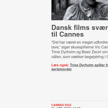
Dansk films svær
til Cannes
”Det har været en meget udfordre
lave,” siger skuespillerne Vic C
Trine Dyrholm og Besir Zeciri o
nålen
, som vækker begejstring i
Læs også:
Trine Dyrholm spiller 
seriemorder
CANNES 2022