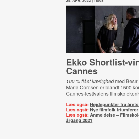
25. APR. 2022 | 18:08
Ekko Short­list-​vin
Cannes
100 % flået kærlighed
med
Besir 
Maria Cordsen
er blandt 1500 kort
Cannes-festivalens filmskolekon
Læs også:
Højdepunkter fra årets 
Læs også:
Nye filmfolk triumferer
Læs også:
Anmeldelse – Filmskole
årgang 2021