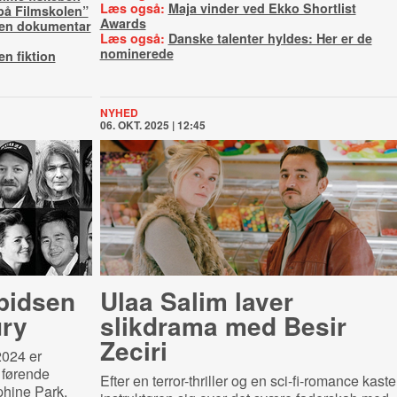
Læs også:
Maja vinder ved Ekko Shortlist
på Filmskolen”
Awards
len dokumentar
Læs også:
Danske talenter hyldes: Her er de
nominerede
n fiktion
NYHED
06. OKT. 2025 | 12:45
spidsen
Ulaa Salim laver
ury
slikdrama med Besir
Zeciri
2024 er
 førende
Efter en terror-thriller og en sci-fi-romance kaste
phine Park,