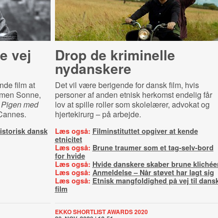
e vej
Drop de kriminelle
nydanskere
nde film at
Det vil være berigende for dansk film, hvis
armen Sonne,
personer af anden etnisk herkomst endelig får
m
Pigen med
lov at spille roller som skolelærer, advokat og
 Cannes.
hjertekirurg – på arbejde.
historisk dansk
Læs også:
Filminstituttet opgiver at kende
etnicitet
Læs også:
Brune traumer som et tag-selv-bord
for hvide
Læs også:
Hvide danskere skaber brune klichée
Læs også:
Anmeldelse – Når støvet har lagt sig
Læs også:
Etnisk mangfoldighed på vej til dans
film
EKKO SHORTLIST AWARDS 2020