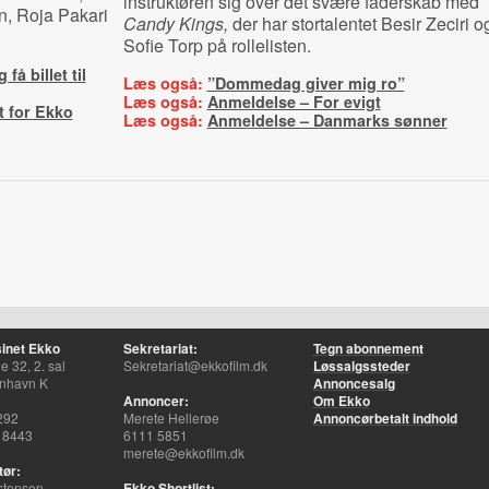
instruktøren sig over det svære faderskab med
, Roja Pakari
Candy Kings,
der har stortalentet Besir Zeciri o
Sofie Torp på rollelisten.
 få billet til
Læs også:
”Dommedag giver mig ro”
Læs også:
Anmeldelse – For evigt
t for Ekko
Læs også:
Anmeldelse – Danmarks sønner
inet Ekko
Sekretariat:
Tegn abonnement
 32, 2. sal
Sekretariat@ekkofilm.dk
Løssalgssteder
nhavn K
Annoncesalg
Annoncer:
Om Ekko
292
Merete Hellerøe
Annoncørbetalt indhold
 8443
6111 5851
merete@ekkofilm.dk
tør:
stensen
Ekko Shortlist: