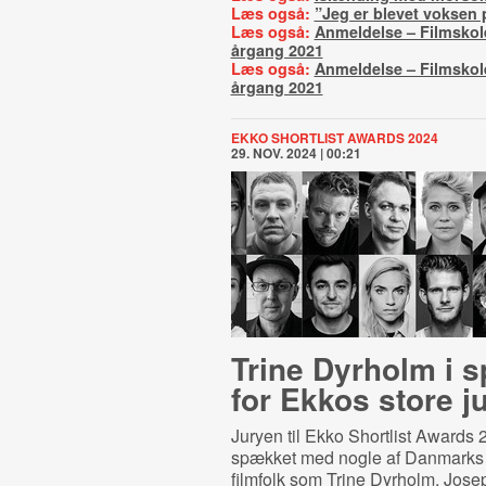
Læs også:
”Jeg er blevet voksen 
Læs også:
Anmeldelse – Filmsko
årgang 2021
Læs også:
Anmeldelse – Filmskole
årgang 2021
EKKO SHORTLIST AWARDS 2024
29. NOV. 2024 | 00:21
Trine Dyrholm i 
for Ekkos store j
Juryen til Ekko Shortlist Awards 
spækket med nogle af Danmarks
filmfolk som Trine Dyrholm, Jose