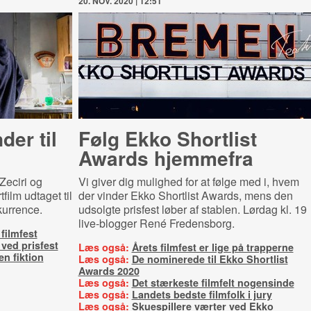
20. NOV. 2020 | 12:51
­der til
Følg Ekko Shortlist
Awards hjemmefra
Zeciri og
Vi giver dig mulighed for at følge med i, hvem
film udtaget til
der vinder Ekko Shortlist Awards, mens den
kurrence.
udsolgte prisfest løber af stablen. Lørdag kl. 19
live-blogger René Fredensborg
.
filmfest
 ved prisfest
Læs også:
Årets filmfest er lige på trapperne
n fiktion
Læs også:
De nominerede til Ekko Shortlist
Awards 2020
Læs også:
Det stærkeste filmfelt nogensinde
Læs også:
Landets bedste filmfolk i jury
Læs også:
Skuespillere værter ved Ekko