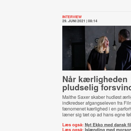
INTERVIEW
29. JUNI 2021 | 08:14
Når kærligheden
pludselig forsvin
Malthe Saxer skaber hudløst ærli
indkredser afgangseleven fra Fi
fænomenet kærlighed i en parforh
læner sig tæt op ad hans egne føl
Læs også:
Nyt Ekko med dansk f
Læs også:
Islænding med morso