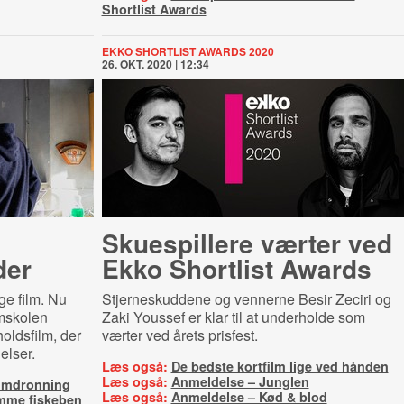
Shortlist Awards
EKKO SHORTLIST AWARDS 2020
26. OKT. 2020 | 12:34
Skuespillere værter ved
der
Ekko Shortlist Awards
ge film. Nu
Stjerneskuddene og vennerne Besir Zeciri og
lmskolen
Zaki Youssef
er klar til at underholde som
oldsfilm, der
værter ved årets prisfest.
elser.
Læs også:
De bedste kortfilm lige ved hånden
Læs også:
Anmeldelse – Junglen
ilmdronning
Læs også:
Anmeldelse – Kød & blod
mme fiskeben