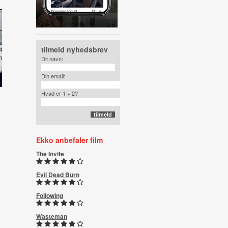
tilmeld nyhedsbrev
Dit navn:
Din email:
Hvad er 1 + 2?
Ekko anbefaler film
The Invite
Evil Dead Burn
Following
Wasteman