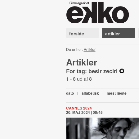
forside
artikler
Du er her:
Artikler
Artikler
For tag: besir zeciri
1 - 8 ud af 8
dato
|
alfabetisk
|
mest læste
CANNES 2024
20. MAJ 2024 | 00:45