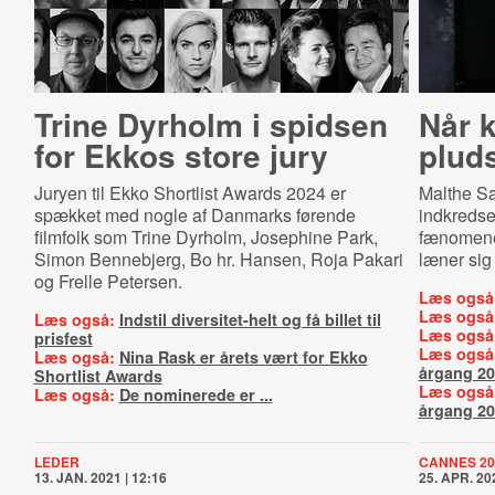
Trine Dyrholm i spidsen
Når 
for Ekkos store jury
pluds
Juryen til Ekko Shortlist Awards 2024 er
Malthe Sa
spækket med nogle af Danmarks førende
indkredse
filmfolk som Trine Dyrholm, Josephine Park,
fænomenet
Simon Bennebjerg, Bo hr. Hansen, Roja Pakari
læner sig
og Frelle Petersen.
Læs også
Læs også
Læs også:
Indstil diversitet-helt og få billet til
Læs også
prisfest
Læs også
Læs også:
Nina Rask er årets vært for Ekko
årgang 2
Shortlist Awards
Læs også
Læs også:
De nominerede er ...
årgang 2
LEDER
CANNES 20
13. JAN. 2021 | 12:16
25. APR. 202