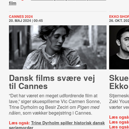
film
CANNES 2024
EKKO SHOR
20. MAJ 2024 | 00:45
26. OKT. 202
Dansk films svære vej
Skue
til Cannes
Ekko
”Det har været en meget udfordrende film at
Stjernesk
lave,” siger skuespillerne Vic Carmen Sonne,
Zaki You
Trine Dyrholm og Besir Zeciri om
Pigen med
værter ved
nålen
, som vækker begejstring i Cannes.
Læs også
Læs også
Læs også:
Trine Dyrholm spiller historisk dansk
Læs også
seriemorder