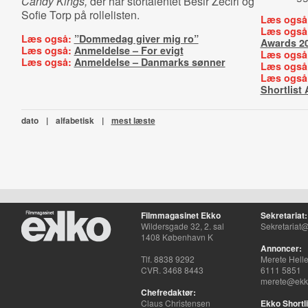
Candy Kings,
der har stortalentet Besir Zeciri og
Sofie Torp på rollelisten.
Læs også
Læs også
Læs også:
”Dommedag giver mig ro”
Awards 2
Læs også:
Anmeldelse – For evigt
Læs også
Læs også:
Anmeldelse – Danmarks sønner
Læs også
Læs også
Shortlist
dato
|
alfabetisk
|
mest læste
Filmmagasinet Ekko
Sekretariat:
Wildersgade 32, 2. sal
Sekretariat@
1408 København K
Annoncer:
Tlf. 8838 9292
Merete Hell
CVR. 3468 8443
6111 5851
merete@ekko
Chefredaktør:
Claus Christensen
Ekko Shortli