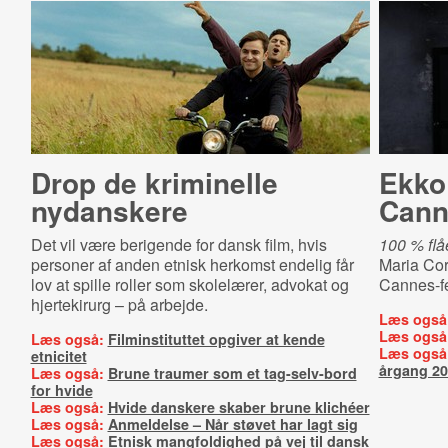
Drop de kriminelle
Ekko S
nydanskere
Cann
Det vil være berigende for dansk film, hvis
100 % flå
personer af anden etnisk herkomst endelig får
Maria Co
lov at spille roller som skolelærer, advokat og
Cannes-fe
hjertekirurg – på arbejde.
Læs også
Læs også
Læs også:
Filminstituttet opgiver at kende
Læs også
etnicitet
årgang 2
Læs også:
Brune traumer som et tag-selv-bord
for hvide
Læs også:
Hvide danskere skaber brune klichéer
Læs også:
Anmeldelse – Når støvet har lagt sig
Læs også:
Etnisk mangfoldighed på vej til dansk