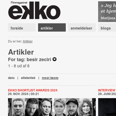
forside
artikler
anmeldelser
blogs
Du er her:
Artikler
Artikler
For tag: besir zeciri
1 - 8 ud af 8
dato
|
alfabetisk
|
mest læste
EKKO SHORTLIST AWARDS 2024
INTERVIEW
29. NOV. 2024 | 00:21
29. JUNI 202