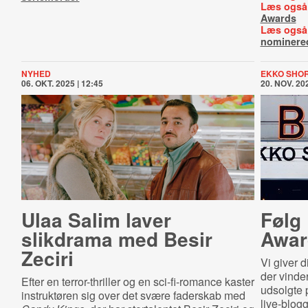
Læs også
Awards
Læs også
nominere
NYHED
EKKO SHOR
06. OKT. 2025 | 12:45
20. NOV. 202
Ulaa Salim laver
Følg 
slikdrama med Besir
Awar
Zeciri
Vi giver d
der vinde
Efter en terror-thriller og en sci-fi-romance kaster
udsolgte p
instruktøren sig over det svære faderskab med
live-blog