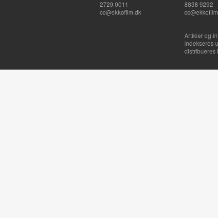
2729 0011
8838 9292
cc@ekkofilm.dk
cc@ekkofilm
Artikler og i
indekseres u
distribueres