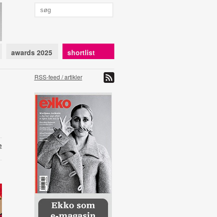
awards 2025
shortlist
RSS-feed / artikler
e