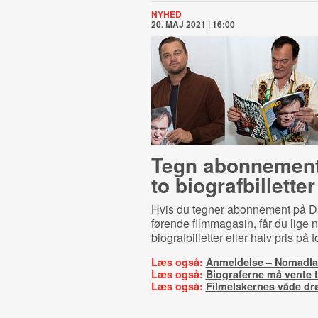
NYHED
20. MAJ 2021 | 16:00
Tegn abonnement
to bi­o­graf­bil­let­ter
Hvis du tegner abonnement på 
førende filmmagasin, får du lige n
biografbilletter eller halv pris på to
Læs også:
Anmeldelse – Nomadl
Læs også:
Biograferne må vente t
Læs også:
Filmelskernes våde d