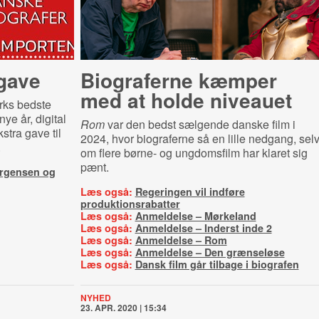
egave
Biograferne kæmper
med at holde niveauet
rks bedste
ye år, digital
Rom
var den bedst sælgende danske film i
stra gave til
2024, hvor biograferne så en lille nedgang, sel
.
om flere børne- og ungdomsfilm har klaret sig
pænt.
ørgensen og
Læs også:
Regeringen vil indføre
produktionsrabatter
Læs også:
Anmeldelse – Mørkeland
Læs også:
Anmeldelse – Inderst inde 2
Læs også:
Anmeldelse – Rom
Læs også:
Anmeldelse – Den grænseløse
Læs også:
Dansk film går tilbage i biografen
NYHED
23. APR. 2020 | 15:34