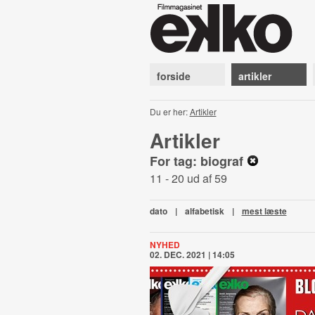
forside
artikler
Du er her:
Artikler
Artikler
For tag: biograf
11 - 20 ud af 59
dato
|
alfabetisk
|
mest læste
NYHED
02. DEC. 2021 | 14:05