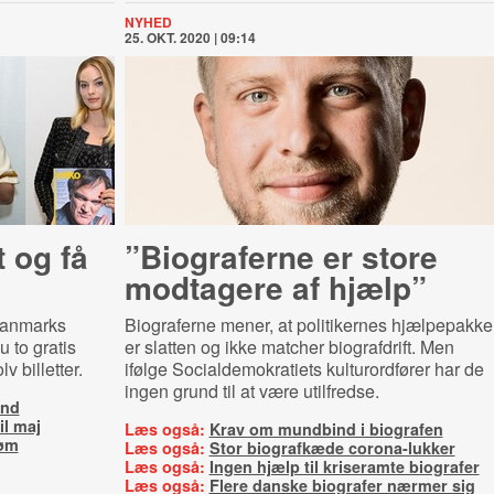
NYHED
25. OKT. 2020 | 09:14
 og få
”Biograferne er store
modtagere af hjælp”
Danmarks
Biograferne mener, at politikernes hjælpepakke
u to gratis
er slatten og ikke matcher biografdrift. Men
lv billetter.
ifølge Socialdemokratiets kulturordfører har de
ingen grund til at være utilfredse.
and
il maj
Læs også:
Krav om mundbind i biografen
røm
Læs også:
Stor biografkæde corona-lukker
Læs også:
Ingen hjælp til kriseramte biografer
Læs også:
Flere danske biografer nærmer sig