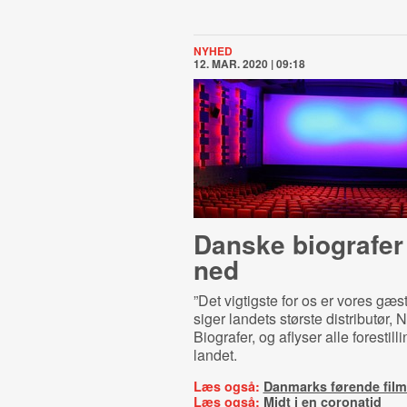
NYHED
12. MAR. 2020 | 09:18
Danske biografer
ned
”Det vigtigste for os er vores gæs
siger landets største distributør, 
Biografer, og aflyser alle forestilli
landet.
Læs også:
Danmarks førende filmf
Læs også:
Midt i en coronatid