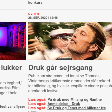
konkurs
NYHED
28. SEP. 2020 | 12:46
 lukker
Druk går sejrsgang
Publikum strømmer ind for at se Thomas
Vinterbergs kritikerroste drama, der slår rekord
ters tryghed,”
for billetsalg, og hvis skuespillere vinder pris på
Nordisk Film
anerkendt festival.
nger i hele
Læs også:
På druk med Millang og Ranthe
Læs også:
Anmeldelse – Druk
estival aflyser
Læs også:
Se Druk og Tenet med billetter fra