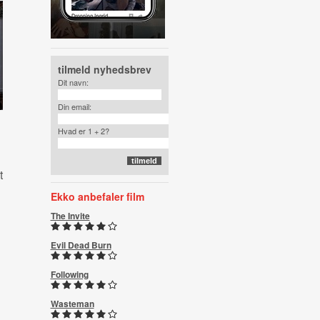
tilmeld nyhedsbrev
Dit navn:
Din email:
Hvad er 1 + 2?
t
Ekko anbefaler film
The Invite
Evil Dead Burn
Following
Wasteman