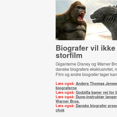
Biografer vil ikke
storfilm
Giganterne Disney og Warner Bro
danske biografers eksklusivitet,
Film og andre biografer tager ka
Læs også:
Anders Thomas Jensen
biograferne
Læs også:
Godzilla baner vej for
Læs også:
Dune-instruktør langer
Warner Bros.
Læs også:
Danske biografer press
chok