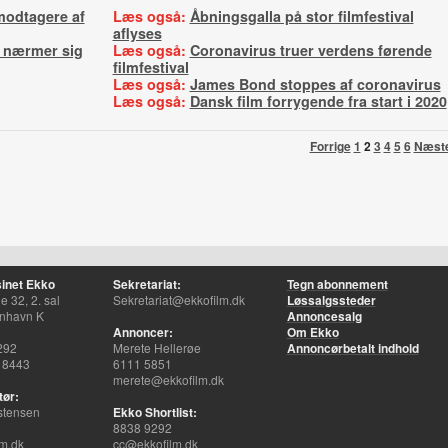
modtagere af
Læs også:
Åbningsgalla på stor filmfestival
aflyses
r nærmer sig
Læs også:
Coronavirus truer verdens førende
filmfestival
Læs også:
James Bond stoppes af coronavirus
Læs også:
Dansk film forrygende fra start i 2020
Forrige
1
2
3
4
5
6
Næst
inet Ekko
Sekretariat:
Tegn abonnement
 32, 2. sal
Sekretariat@ekkofilm.dk
Løssalgssteder
nhavn K
Annoncesalg
Annoncer:
Om Ekko
292
Merete Hellerøe
Annoncørbetalt indhold
 8443
6111 5851
merete@ekkofilm.dk
tør:
stensen
Ekko Shortlist:
8838 9292
m.dk
cc@ekkofilm.dk