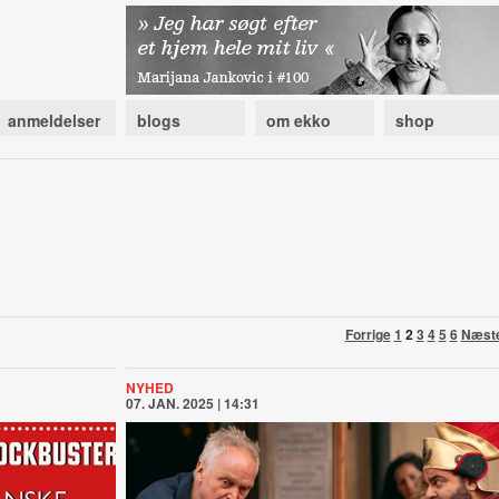
anmeldelser
blogs
om ekko
shop
Forrige
1
2
3
4
5
6
Næst
NYHED
07. JAN. 2025 | 14:31