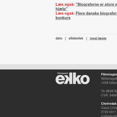
Læs også:
”Biograferne er store 
hjælp”
Læs også:
Flere danske biografe
konkurs
dato
|
alfabetisk
|
mest læste
Filmmagas
Wildersgade
1408 Købe
Tlf. 8838 9
CVR. 3468
Chefredak
Claus Chri
2729 0011
cc@ekkofil