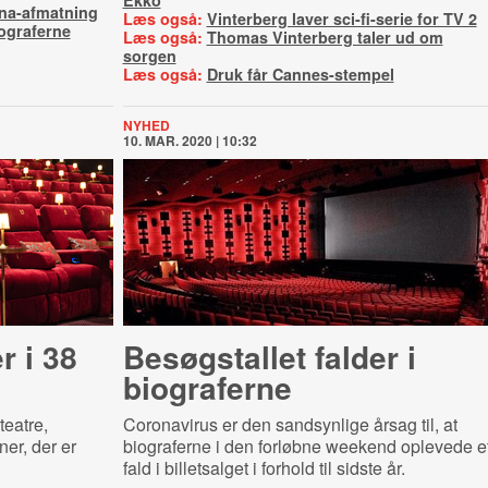
Ekko
na-afmatning
Læs også:
Vinterberg laver sci-fi-serie for TV 2
iograferne
Læs også:
Thomas Vinterberg taler ud om
sorgen
Læs også:
Druk får Cannes-stempel
NYHED
10. MAR. 2020 | 10:32
r i 38
Besøgstallet falder i
biograferne
teatre,
Coronavirus er den sandsynlige årsag til, at
er, der er
biograferne i den forløbne weekend oplevede e
fald i billetsalget i forhold til sidste år.