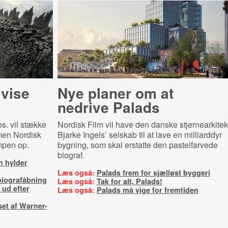
 vise
Nye planer om at
nedrive Palads
s. vil stække
Nordisk Film vil have den danske stjernearkitek
 men Nordisk
Bjarke Ingels’ selskab til at lave en milliarddyr
mpen op.
bygning, som skal erstatte den pastelfarvede
biograf.
 hylder
Læs også:
Palads frem for sjælløst byggeri
 biografåbning
Læs også:
Tak for alt, Palads!
 ud efter
Læs også:
Palads må vige for fremtiden
et af Warner-