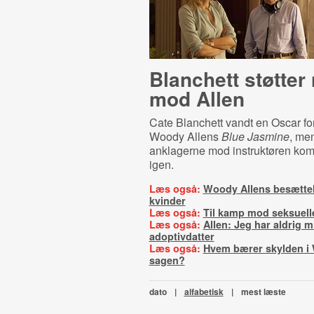
Blanchett støtter
mod Allen
Cate Blanchett vandt en Oscar for 
Woody Allens
Blue Jasmine
, me
anklagerne mod instruktøren kom
igen.
Læs også:
Woody Allens besættel
kvinder
Læs også:
Til kamp mod seksuell
Læs også:
Allen: Jeg har aldrig 
adoptivdatter
Læs også:
Hvem bærer skylden i 
sagen?
dato
|
alfabetisk
|
mest læste