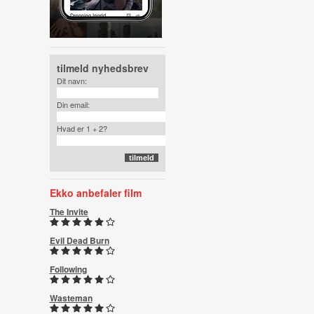
tilmeld nyhedsbrev
Dit navn:
Din email:
Hvad er 1 + 2?
Ekko anbefaler film
The Invite
Evil Dead Burn
Following
Wasteman