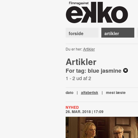
forside
artikler
Du er her:
Artikler
Artikler
For tag: blue jasmine
1 - 2 ud af 2
dato
|
alfabetisk
|
mest læste
NYHED
26. MAR. 2018 | 17:09