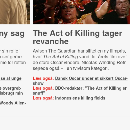
 ny sag
The Act of Killing tager
revanche
sin rolle i
Avisen The Guardian har stiftet en ny filmpris,
n ser gerne
hvor
The Act of Killing
vandt for årets film over
me for retten
de store Oscar-vindere. Nicolas Winding Refn
sejrede også – i en tvivlsom kategori.
se af unge
Læs også:
Dansk Oscar under et sikkert Oscar-
show
e overgreb
Læs også:
BBC-redaktør: ”The Act of Killing er
misbrugt min
snuff”
Læs også:
Indonesiens killing fields
Woody Allen-