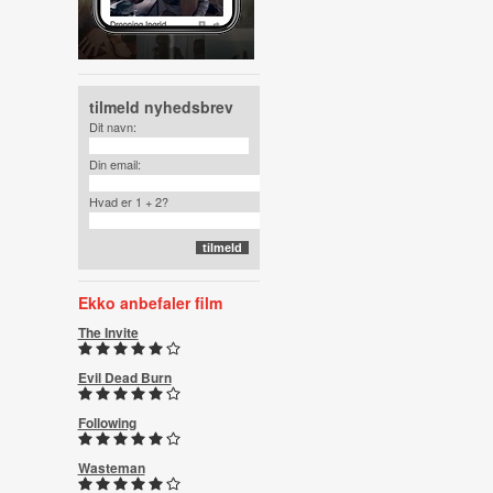
tilmeld nyhedsbrev
Dit navn:
Din email:
Hvad er 1 + 2?
Ekko anbefaler film
The Invite
Evil Dead Burn
Following
Wasteman