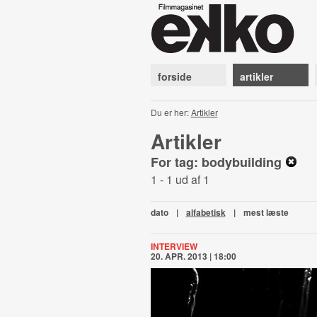
forside
artikler
Du er her:
Artikler
Artikler
For tag: bodybuilding
1 - 1 ud af 1
dato
|
alfabetisk
|
mest læste
INTERVIEW
20. APR. 2013 | 18:00