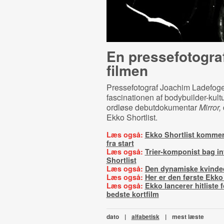
En pressefotograf 
filmen
Pressefotograf Joachim Ladefoged
fascinationen af bodybuilder-kultu
ordløse debutdokumentar
Mirror,
Ekko Shortlist.
Læs også:
Ekko Shortlist kommer
fra start
Læs også:
Trier-komponist bag int
Shortlist
Læs også:
Den dynamiske kvind
Læs også:
Her er den første Ekko 
Læs også:
Ekko lancerer hitliste 
bedste kortfilm
dato
|
alfabetisk
|
mest læste