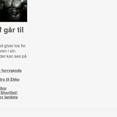
går til
 giver los for
ren i sin
der kan ses på
 forrygende
ro til Ekko
eduo
Shortlist!
for landets