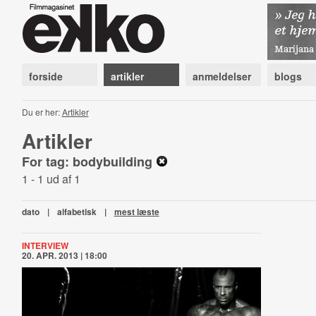
forside
artikler
anmeldelser
blogs
Du er her:
Artikler
Artikler
For tag: bodybuilding
1 - 1 ud af 1
dato
|
alfabetisk
|
mest læste
INTERVIEW
20. APR. 2013 | 18:00