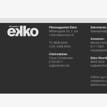
Filmmagasinet Ekko
Sekretariat:
Wildersgade 32, 2. sal
Sekretariat@
1408 København K
Annoncer:
Tlf. 8838 9292
Merete Hell
CVR. 3468 8443
6111 5851
merete@ekko
Chefredaktør:
Claus Christensen
Ekko Shortli
2729 0011
8838 9292
cc@ekkofilm.dk
cc@ekkofilm
Artikler og i
indekseres u
distribueres