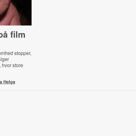
på film
somhed stopper,
iger
, hvor store
a Helga