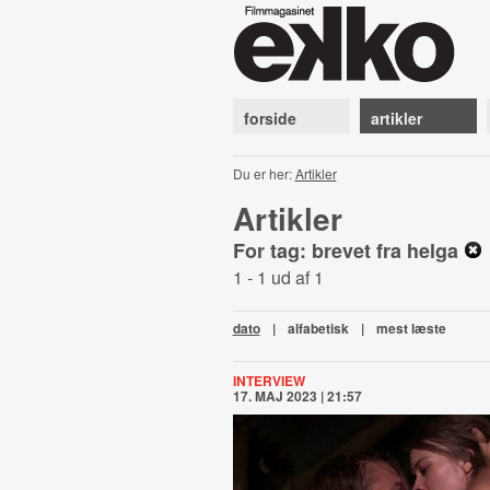
forside
artikler
Du er her:
Artikler
Artikler
For tag: brevet fra helga
1 - 1 ud af 1
dato
|
alfabetisk
|
mest læste
INTERVIEW
17. MAJ 2023 | 21:57