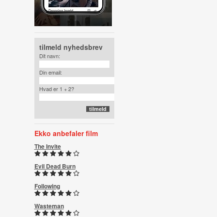
tilmeld nyhedsbrev
Dit navn:
Din email:
Hvad er 1 + 2?
Ekko anbefaler film
The Invite
Evil Dead Burn
Following
Wasteman