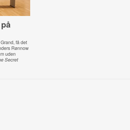
 på
 Grand, få det
Anders Rønnow
ilm uden
e Secret