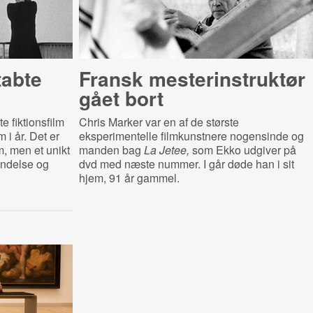
tabte
Fransk meste­rin­struk­tør
gået bort
 fiktionsfilm
Chris Marker var en af de største
 i år. Det er
eksperimentelle filmkunstnere nogensinde og
lm, men et unikt
manden bag
La Jetee,
som Ekko udgiver på
andelse og
dvd med næste nummer. I går døde han i sit
hjem, 91 år gammel.