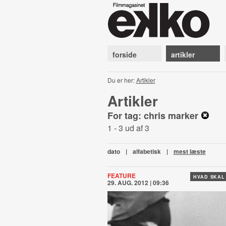
forside
artikler
Du er her:
Artikler
Artikler
For tag: chris marker
1 - 3 ud af 3
dato
|
alfabetisk
|
mest læste
FEATURE
HVAD SKAL
29. AUG. 2012 | 09:36