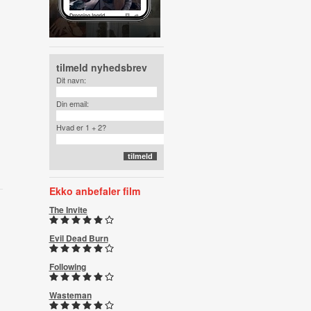
tilmeld nyhedsbrev
Dit navn:
Din email:
Hvad er 1 + 2?
Ekko anbefaler film
The Invite
Evil Dead Burn
Following
Wasteman