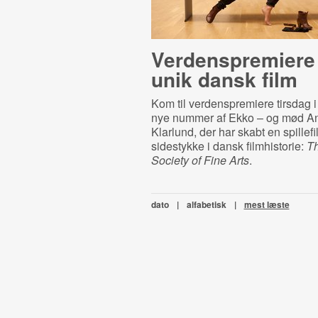
Ver­denspre­mi­e­re
unik dansk film
Kom til verdenspremiere tirsdag i
nye nummer af Ekko – og mød 
Klarlund, der har skabt en spillef
sidestykke i dansk filmhistorie:
Th
Society of Fine Arts
.
dato
|
alfabetisk
|
mest læste