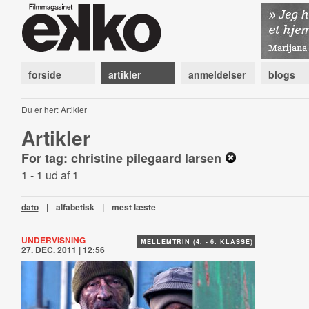
forside
artikler
anmeldelser
blogs
Du er her:
Artikler
Artikler
For tag: christine pilegaard larsen
1 - 1 ud af 1
dato
|
alfabetisk
|
mest læste
UNDERVISNING
MELLEMTRIN (4. - 6. KLASSE)
27. DEC. 2011 | 12:56