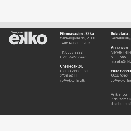
Filmmagasinet Ekko
Sekretariat:
Wildersgade 32, 2. sal
Sekretariat@
1408 København K
Annoncer:
Tlf. 8838 9292
Merete Hell
CVR. 3468 8443
6111 5851
merete@ekko
Chefredaktør:
Claus Christensen
Ekko Shortli
2729 0011
8838 9292
cc@ekkofilm.dk
cc@ekkofilm
Artikler og i
indekseres u
distribueres