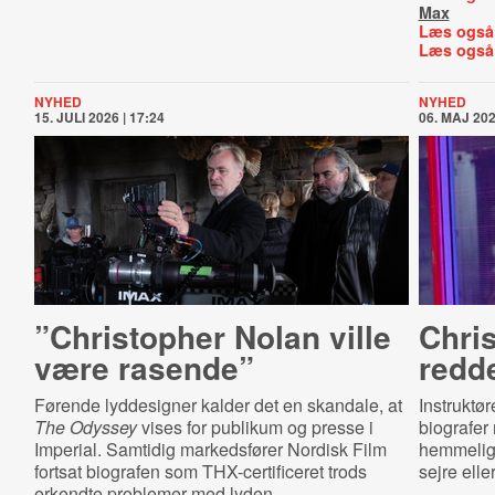
Max
Læs også
Læs også
NYHED
NYHED
15. JULI 2026 | 17:24
06. MAJ 202
”Christopher Nolan ville
Chris
være rasende”
redde
Førende lyddesigner kalder det en skandale, at
Instruktø
The Odyssey
vises for publikum og presse i
biografer 
Imperial. Samtidig markedsfører Nordisk Film
hemmelig
fortsat biografen som THX-certificeret trods
sejre elle
erkendte problemer med lyden.