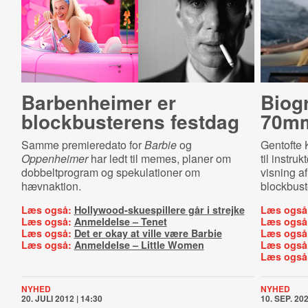
Barbenheimer er
Biogr
blockbusterens festdag
70m
Samme premieredato for
Barbie
og
Gentofte 
Oppenheimer
har ledt til memes, planer om
til instru
dobbeltprogram og spekulationer om
visning a
hævnaktion.
blockbust
Læs også:
Hollywood-skuespillere går i strejke
Læs også
Læs også:
Anmeldelse – Tenet
Læs også
Læs også:
Det er okay at ville være Barbie
Læs også
Læs også:
Anmeldelse – Little Women
Læs også
Læs også
NYHED
NYHED
20. JULI 2012 | 14:30
10. SEP. 202