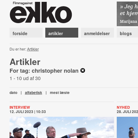
forside
artikler
anmeldelser
blogs
Du er her:
Artikler
Artikler
For tag: christopher nolan
1 - 10 ud af 30
dato
|
alfabetisk
|
mest læste
INTERVIEW
NYHED
12. JULI 2023 | 10:33
28. JULI 202