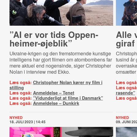
”AI er vor tids Op­pen­
Alle 
hei­mer-​øje­blik”
giraf
Ukraine-krigen og den fremstormende kunstige
Christophe
intelligens har gjort filmen om atombombens far
tusind år
mere aktuel end nogensinde, siger Christopher
overraske
Nolan i interview med Ekko.
omsætter d
Læs også:
Christopher Nolan kører ny film i
Læs også
stilling
Læs også
Læs også:
Anmeldelse – Tenet
rasende”
Læs også:
”Vidunderligt at filme i Danmark”
Læs også
Læs også:
Anmeldelse – Dunkirk
NYHED
NYHED
18. JULI 2023 | 14:45
09. JUNI 202