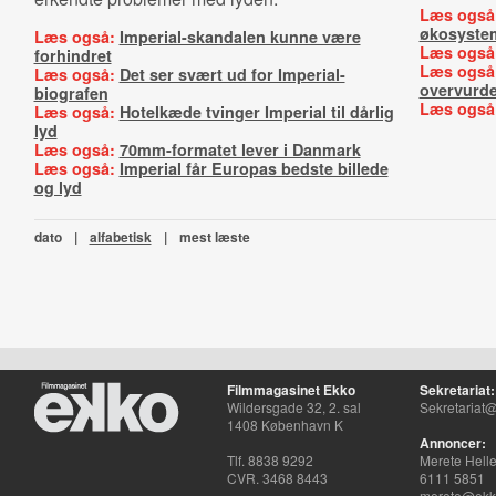
Læs også
økosyste
Læs også:
Imperial-skandalen kunne være
Læs også
forhindret
Læs også
Læs også:
Det ser svært ud for Imperial-
overvurde
biografen
Læs også
Læs også:
Hotelkæde tvinger Imperial til dårlig
lyd
Læs også:
70mm-formatet lever i Danmark
Læs også:
Imperial får Europas bedste billede
og lyd
dato
|
alfabetisk
|
mest læste
Filmmagasinet Ekko
Sekretariat:
Wildersgade 32, 2. sal
Sekretariat@
1408 København K
Annoncer:
Tlf. 8838 9292
Merete Hell
CVR. 3468 8443
6111 5851
merete@ekko