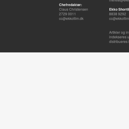
Chefredaktør:
Claus Christensen
Ekko Shortli
2729 0011
8838 9292
cc@ekkofilm.dk
cc@ekkofilm
Artikler og i
indekseres u
distribueres