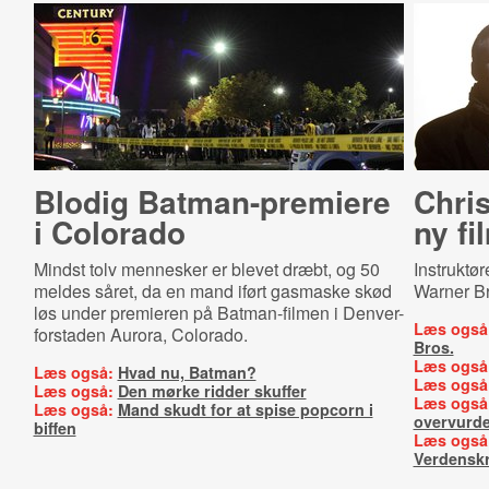
Blodig Bat­man-​premiere
Chri
i Colorado
ny fil
Mindst tolv mennesker er blevet dræbt, og 50
Instruktø
meldes såret, da en mand iført gasmaske skød
Warner Br
løs under premieren på Batman-filmen i Denver-
Læs også
forstaden Aurora, Colorado.
Bros.
Læs også
Læs også:
Hvad nu, Batman?
Læs også
Læs også:
Den mørke ridder skuffer
Læs også
Læs også:
Mand skudt for at spise popcorn i
overvurde
biffen
Læs også
Verdenskr