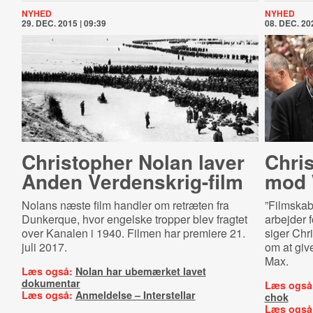
NYHED
NYHED
29. DEC. 2015 | 09:39
08. DEC. 202
Christopher Nolan laver
Chri
Anden Ver­denskrig-​film
mod 
Nolans næste film handler om retræten fra
”Filmskab
Dunkerque, hvor engelske tropper blev fragtet
arbejder 
over Kanalen i 1940. Filmen har premiere 21.
siger Chri
juli 2017.
om at giv
Max.
Læs også:
Nolan har ubemærket lavet
dokumentar
Læs også
Læs også:
Anmeldelse – Interstellar
chok
Læs også