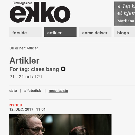
forside
artikler
anmeldelser
blogs
Du er her:
Artikler
Artikler
For tag: claes bang
21 - 21 ud af 21
dato
|
alfabetisk
|
mest læste
NYHED
12. DEC. 2017 | 11:01