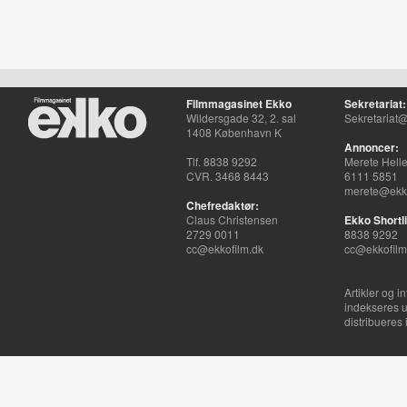
Filmmagasinet Ekko
Sekretariat:
Wildersgade 32, 2. sal
Sekretariat@
1408 København K
Annoncer:
Tlf. 8838 9292
Merete Hell
CVR. 3468 8443
6111 5851
merete@ekko
Chefredaktør:
Claus Christensen
Ekko Shortli
2729 0011
8838 9292
cc@ekkofilm.dk
cc@ekkofilm
Artikler og i
indekseres u
distribueres