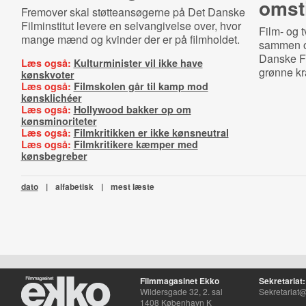
omsti
Fremover skal støtteansøgerne på Det Danske
Filminstitut levere en selvangivelse over, hvor
Film- og t
mange mænd og kvinder der er på filmholdet.
sammen om
Danske Fil
Læs også:
Kulturminister vil ikke have
grønne kra
kønskvoter
Læs også:
Filmskolen går til kamp mod
kønsklichéer
Læs også:
Hollywood bakker op om
kønsminoriteter
Læs også:
Filmkritikken er ikke kønsneutral
Læs også:
Filmkritikere kæmper med
kønsbegreber
dato
|
alfabetisk
|
mest læste
Filmmagasinet Ekko
Sekretariat:
Wildersgade 32, 2. sal
Sekretariat@
1408 København K