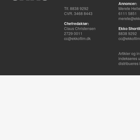
Annoncer:
Tlf. 8838 9292
Merete Hell
CVR. 3468 8443
6111 5851
merete@ekko
Chefredaktør:
Claus Christensen
Ekko Shortli
2729 0011
8838 9292
cc@ekkofilm.dk
cc@ekkofilm
Artikler og i
indekseres u
distribueres