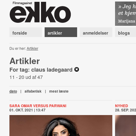
forside
artikler
anmeldelser
blogs
Du er her:
Artikler
Artikler
For tag: claus ladegaard
11 - 20 ud af 47
dato
|
alfabetisk
|
mest læste
SARA OMAR VERSUS PARWANI
NYHED
01. OKT. 2021 | 13:47
28. SEP. 202