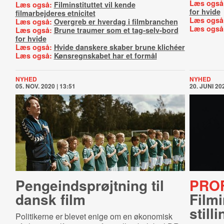
Læs også
Læs også:
Filminstituttet vil kende
for hvide
filmarbejderes etnicitet
Læs også
Læs også:
Overgreb er hverdag i filmbranchen
Læs også
Læs også:
Brune traumer som et tag-selv-bord
for hvide
Læs også:
Hvide danskere skaber brune klichéer
Læs også:
Kønsregnskabet har et formål
NYHED
NYHED
05. NOV. 2020 | 13:51
20. JUNI 202
Pen­ge­ind­sprøjt­ning til
PRO
dansk film
Filmi
stil­l
Politikerne er blevet enige om en økonomisk