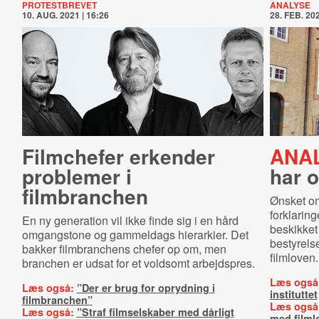
PROTESTBREVET
ANALYSE
10. AUG. 2021 | 16:26
28. FEB. 202
Filmchefer erkender
ANAL
problemer i
har 
filmbranchen
Ønsket om
forklaring
En ny generation vil ikke finde sig i en hård
beskikket 
omgangstone og gammeldags hierarkier. Det
bestyrelse
bakker filmbranchens chefer op om, men
filmloven.
branchen er udsat for et voldsomt arbejdspres.
Læs også
Læs også:
”Der er brug for oprydning i
instituttet
filmbranchen”
Læs også
Læs også:
”Straf filmselskaber med dårligt
med filml