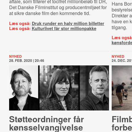
aftale, som tilfører et tocifret millionbeløb til DR,
Hans Bonde
Det Danske Filminstitut og producentmiljøet for
bestyrels
at sikre danske film den kommende tid.
Direktør a
have en k
Læs også:
Druk runder en halv million billetter
tilgang.
Læs også:
Kulturlivet får stor millionpakke
Læs også
kønsforde
NYHED
NYHED
28. FEB. 2020 | 20:46
24. DEC. 201
Støt­te­o­rd­nin­ger får
Film
køns­selvan­gi­vel­se
forb