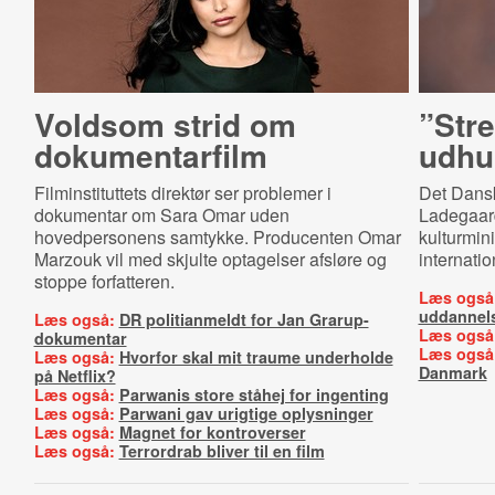
Voldsom strid om
”Stre
dokumentarfilm
udhu
Filminstituttets direktør ser problemer i
Det Dansk
dokumentar om Sara Omar uden
Ladegaard
hovedpersonens samtykke. Producenten Omar
kulturmin
Marzouk vil med skjulte optagelser afsløre og
internatio
stoppe forfatteren.
Læs også
uddannel
Læs også:
DR politianmeldt for Jan Grarup-
Læs også
dokumentar
Læs også
Læs også:
Hvorfor skal mit traume underholde
Danmark
på Netflix?
Læs også:
Parwanis store ståhej for ingenting
Læs også:
Parwani gav urigtige oplysninger
Læs også:
Magnet for kontroverser
Læs også:
Terrordrab bliver til en film