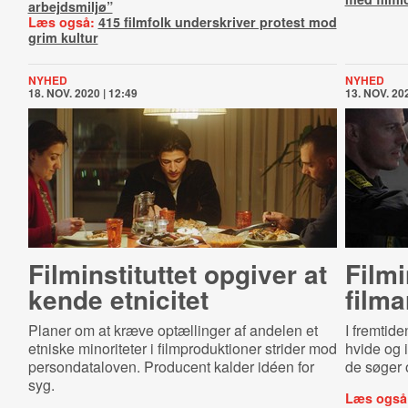
arbejdsmiljø”
Læs også:
415 filmfolk underskriver protest mod
grim kultur
NYHED
NYHED
18. NOV. 2020 | 12:49
13. NOV. 202
Fil­min­sti­tut­tet opgiver at
Fil­mi
kende etnicitet
filma
Planer om at kræve optællinger af andelen et
I fremtid
etniske minoriteter i filmproduktioner strider mod
hvide og 
persondataloven. Producent kalder idéen for
de søger 
syg.
Læs også