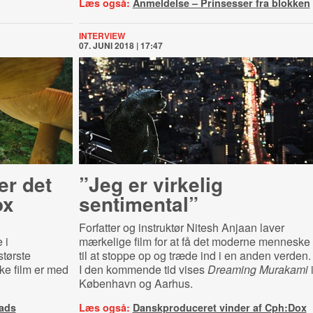
Læs også:
Anmeldelse – Prinsesser fra blokken
INTERVIEW
07. JUNI 2018 | 17:47
er det
”Jeg er virkelig
ox
sentimental”
Forfatter og instruktør Nitesh Anjaan laver
 i
mærkelige film for at få det moderne menneske
tørste
til at stoppe op og træde ind i en anden verden.
ke film er med
I den kommende tid vises
Dreaming Murakami
København og Aarhus.
ads
Læs også:
Danskproduceret vinder af Cph:Dox