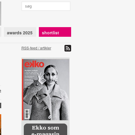
awards 2025
shortlist
RSS-feed / artikler
e
X