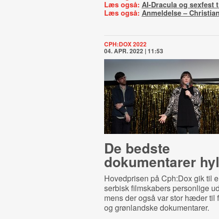
Læs også:
AI-Dracula og sexfest 
Læs også:
Anmeldelse – Christian
CPH:DOX 2022
04. APR. 2022 | 11:53
De bedste
dokumentarer hy
Hovedprisen på Cph:Dox gik til e
serbisk filmskabers personlige ud
mens der også var stor hæder til 
og grønlandske dokumentarer.