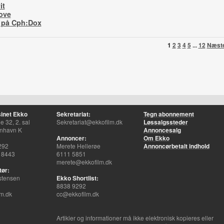
it
ove
r på Cph:Dox
1
2
3
4
5
...
12
Næst
inet Ekko
Sekretariat:
Tegn abonnement
 32, 2. sal
Sekretariat@ekkofilm.dk
Løssalgssteder
nhavn K
Annoncesalg
Annoncer:
Om Ekko
292
Merete Hellerøe
Annoncørbetalt indhold
 8443
6111 5851
merete@ekkofilm.dk
tør:
stensen
Ekko Shortlist:
8838 9292
m.dk
cc@ekkofilm.dk
Artikler og informationer må ikke elektronisk kopieres eller