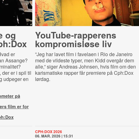
e og
YouTu­be-​rap­pe­rens
Cph:Dox
kompromisløse liv
Hvad er
”Jeg har lavet film i favelaen i Rio de Janeiro
ian Assange?
med de vildeste typer, men Kidd overgår dem
inalitet?
alle,” siger Andreas Johnsen, hvis film om den
r er i spil til
karismatiske rapper får premiere på Cph:Dox
og udpeger en
lørdag.
ometer på
ers film er for
Cph:Dox
CPH:DOX 2026
06. MAR. 2026 | 15:31