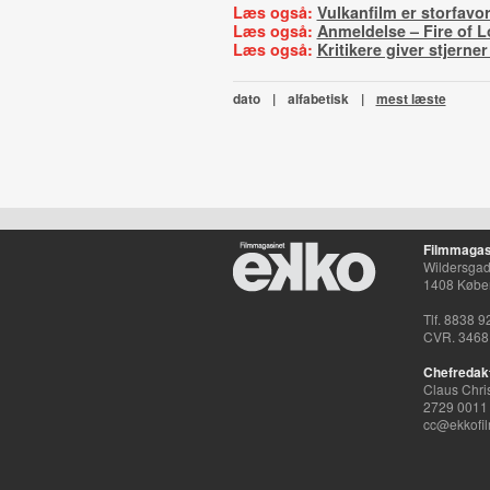
Læs også:
Vulkanfilm er storfavor
Læs også:
Anmeldelse – Fire of L
Læs også:
Kritikere giver stjerne
dato
|
alfabetisk
|
mest læste
Filmmagas
Wildersgade
1408 Købe
Tlf. 8838 9
CVR. 3468
Chefredak
Claus Chri
2729 0011
cc@ekkofil