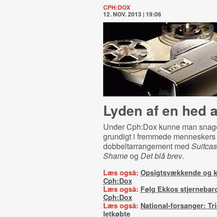
CPH:DOX
12. NOV. 2013 | 19:06
Lyden af en hed 
Under Cph:Dox kunne man snage
grundigt i fremmede menneskers 
dobbeltarrangement med
Suitcas
Shame
og
Det blå brev
.
Læs også:
Opsigtsvækkende og kr
Cph:Dox
Læs også:
Følg Ekkos stjernebar
Cph:Dox
Læs også:
National-forsanger: Tri
letkøbte