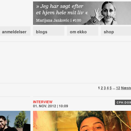
anmeldelser
blogs
om ekko
shop
1
2
3
4
5
...
12
Næst
INTERVIEW
CPH:DO
01. NOV. 2012 | 10:09