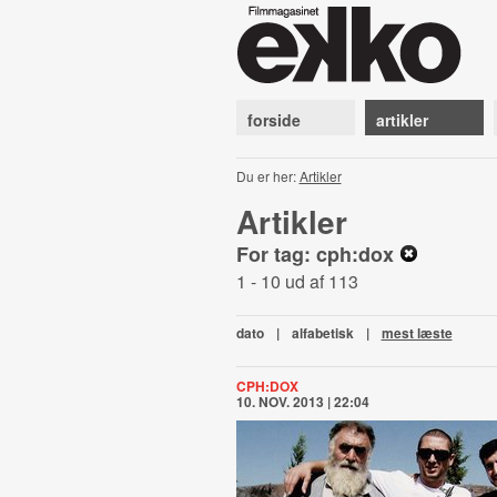
forside
artikler
Du er her:
Artikler
Artikler
For tag: cph:dox
1 - 10 ud af 113
dato
|
alfabetisk
|
mest læste
CPH:DOX
10. NOV. 2013 | 22:04