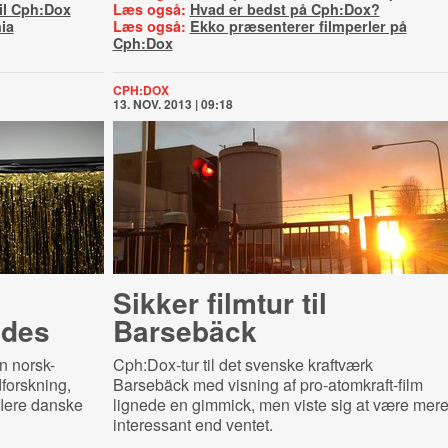
til Cph:Dox
Læs også:
Hvad er bedst på Cph:Dox?
ia
Læs også:
Ekko præsenterer filmperler på
Cph:Dox
CPH:DOX
13. NOV. 2013 | 09:18
Sikker filmtur til
ldes
Barsebäck
n norsk-
Cph:Dox-tur til det svenske kraftværk
forskning,
Barsebäck med visning af pro-atomkraft-film
flere danske
lignede en gimmick, men viste sig at være mer
interessant end ventet.