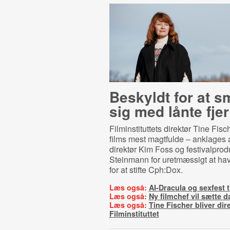
Beskyldt for at 
sig med lånte fjer
Filminstituttets direktør Tine Fis
films mest magtfulde – anklages 
direktør Kim Foss og
festivalpro
Steinmann
for uretmæssigt at ha
for at stifte Cph:Dox.
Læs også:
AI-Dracula og sexfest 
Læs også:
Ny filmchef vil sætte 
Læs også:
Tine Fischer bliver dir
Filminstituttet