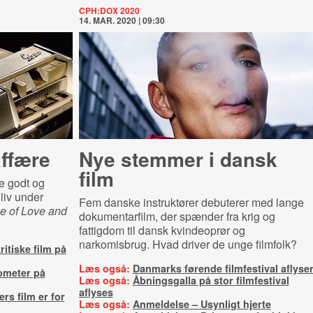
CPH:DOX 2020
14. MAR. 2020 | 09:30
affære
Nye stemmer i dansk
film
 godt og
liv under
Fem danske instruktører debuterer med lange
e of Love and
dokumentarfilm, der spænder fra krig og
fattigdom til dansk kvindeoprør og
narkomisbrug. Hvad driver de unge filmfolk?
itiske film på
Læs også:
Danmarks førende filmfestival aflyse
ometer på
Læs også:
Åbningsgalla på stor filmfestival
aflyses
ers film er for
Læs også:
Anmeldelse – Usynligt hjerte