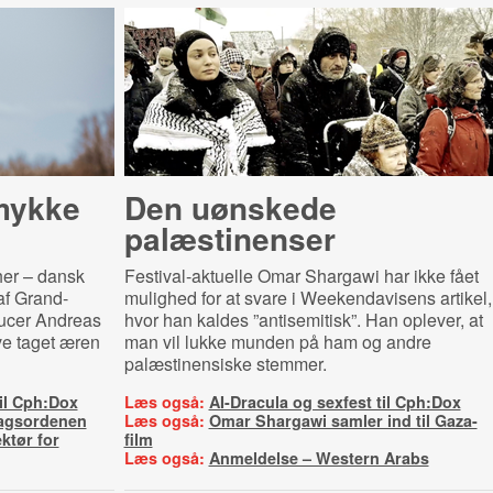
smykke
Den uønskede
palæstinenser
cher – dansk
Festival-aktuelle Omar Shargawi har ikke fået
af Grand-
mulighed for at svare i Weekendavisens artikel,
ducer Andreas
hvor han kaldes ”antisemitisk”. Han oplever, at
ve taget æren
man vil lukke munden på ham og andre
palæstinensiske stemmer.
til Cph:Dox
Læs også:
AI-Dracula og sexfest til Cph:Dox
dagsordenen
Læs også:
Omar Shargawi samler ind til Gaza-
ektør for
film
Læs også:
Anmeldelse – Western Arabs