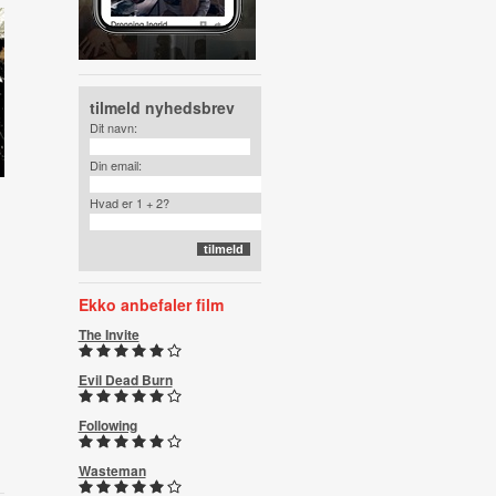
tilmeld nyhedsbrev
Dit navn:
Din email:
Hvad er 1 + 2?
Ekko anbefaler film
The Invite
Evil Dead Burn
Following
Wasteman