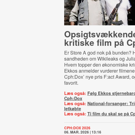
Op­sigtsvæk­ken­d
kritiske film på 
Er Store A god nok på bunden? 
sandheden om Wikileaks og Jul
Hvem topper den økonomiske krim
Ekkos anmelder vurderer filmene, de
Cph:Dox’ nye pris F:act Award, 
favorit.
Læs også:
Følg Ekkos stjernebar
Cph:Dox
Læs også:
National-forsanger: Tri
letkøbte
Læs også:
Ti film du skal se på 
CPH:DOX 2026
06. MAR. 2026 | 13:16