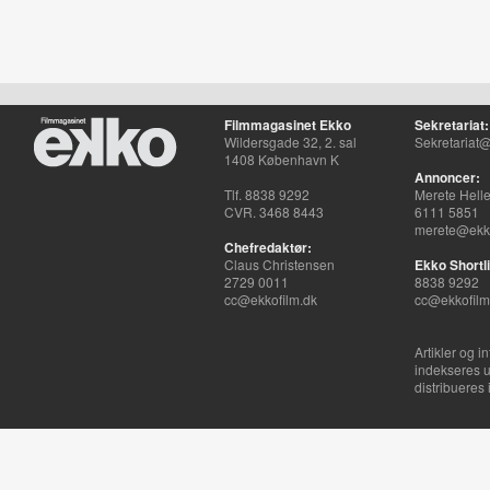
Filmmagasinet Ekko
Sekretariat:
Wildersgade 32, 2. sal
Sekretariat@
1408 København K
Annoncer:
Tlf. 8838 9292
Merete Hell
CVR. 3468 8443
6111 5851
merete@ekko
Chefredaktør:
Claus Christensen
Ekko Shortli
2729 0011
8838 9292
cc@ekkofilm.dk
cc@ekkofilm
Artikler og i
indekseres u
distribueres