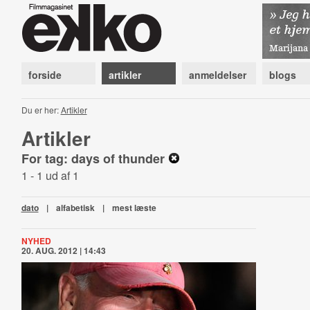
forside
artikler
anmeldelser
blogs
Du er her:
Artikler
Artikler
For tag: days of thunder
1 - 1 ud af 1
dato
|
alfabetisk
|
mest læste
NYHED
20. AUG. 2012 | 14:43