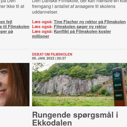
e på Den
Den Danske Filmskole, der kan mønstre en kla
 ikke til at
fremgang i antallet af ansøgere til skolens
uddannelser.
en fejl
Læs også:
Tine Fischer ny rektor på Filmskolen
e til Filmskolen
Læs også:
Filmskolen søger ny rektor
per på
Læs også:
Konflikt på Filmskolen koster
millioner
DEBAT OM FILMSKOLEN
09. JAN. 2022 | 20:37
Rungende spørgsmål i
Ekkodalen