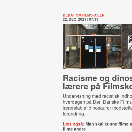
DEBAT OM FILMSKOLEN
22. DEC. 2021 | 07:33
Racisme og di­nos
læ­re­re på Filmsk
Undervisning med racistisk indhol
hverdagen på Den Danske Filmsk
lærerstab af dinosaurer modsætte
forandring.
Læs også:
Man skal kunne filme si
filme andre