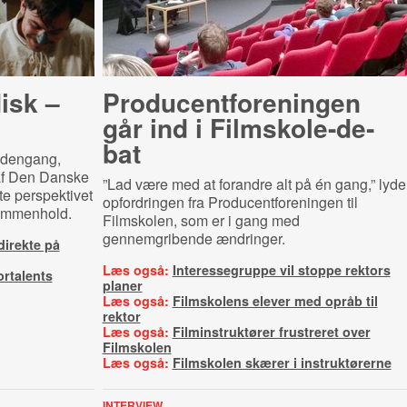
disk –
Pro­du­cent­for­e­nin­gen
går ind i Film­sko­le-​de­
bat
m dengang,
e af Den Danske
”Lad være med at forandre alt på én gang,” lyde
tte perspektivet
opfordringen fra Producentforeningen til
ammenhold.
Filmskolen, som er i gang med
gennemgribende ændringer.
direkte på
Læs også:
Interessegruppe vil stoppe rektors
rtalents
planer
Læs også:
Filmskolens elever med opråb til
rektor
Læs også:
Filminstruktører frustreret over
Filmskolen
Læs også:
Filmskolen skærer i instruktørerne
INTERVIEW