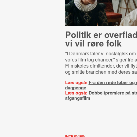
Politik er overfla
vi vil røre folk
”I Danmark taler vi nostalgisk o
vores film tog chancer,” siger tr
Filmskoles dimittender, der vil fly
og smitte branchen med deres s
Læs også:
Fra den røde løber og 
dagpenge
Læs også:
Dobbeltpremiere på sto
afgangsfilm
INTERVIEW