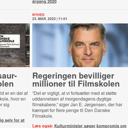
årgang 2020
NYHED
23. MAR. 2023 | 11:01
aur-​
Regeringen bevilliger
olen
millioner til Filmskolen
d er en del af
”Det er vigtigt, at vi fortsætter med at støtte
ole, hvor en
uddannelsen af morgendagens dygtige
r sig
filmskabere,” siger Jan E. Jørgensen, der har
kæmpet for flere penge til Den Danske
Filmskole.
g selv for at
Læs også:
Kulturminister søger kompromis om