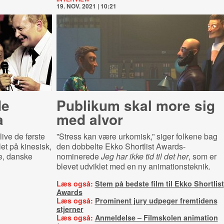
19. NOV. 2021 | 10:21
de
Publikum skal more sig
a
med alvor
live de første
”Stress kan være urkomisk,” siger folkene bag
let på kinesisk,
den dobbelte Ekko Shortlist Awards-
de, danske
nominerede
Jeg har ikke tid til det her
, som er
blevet udviklet med en ny animationsteknik.
Læs også:
Stem på bedste film til Ekko Shortlist
Awards
Læs også:
Prominent jury udpeger fremtidens
stjerner
Læs også:
Anmeldelse – Filmskolen animation