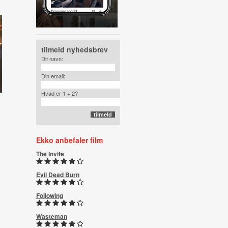
tilmeld nyhedsbrev
Dit navn:
Din email:
Hvad er 1 + 2?
Ekko anbefaler film
The Invite
Evil Dead Burn
Following
Wasteman