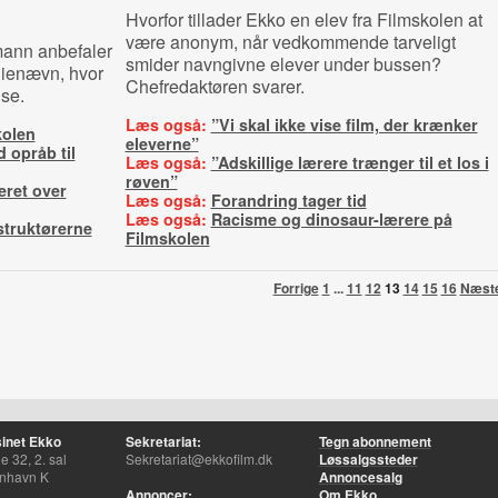
Hvorfor tillader Ekko en elev fra Filmskolen at
være anonym, når vedkommende tarveligt
mann anbefaler
smider navngivne elever under bussen?
udienævn, hvor
Chefredaktøren svarer.
lse.
Læs også:
”Vi skal ikke vise film, der krænker
kolen
eleverne”
 opråb til
Læs også:
”Adskillige lærere trænger til et los i
røven”
eret over
Læs også:
Forandring tager tid
Læs også:
Racisme og dinosaur-lærere på
struktørerne
Filmskolen
Forrige
1
...
11
12
13
14
15
16
Næst
inet Ekko
Sekretariat:
Tegn abonnement
 32, 2. sal
Sekretariat@ekkofilm.dk
Løssalgssteder
nhavn K
Annoncesalg
Annoncer:
Om Ekko