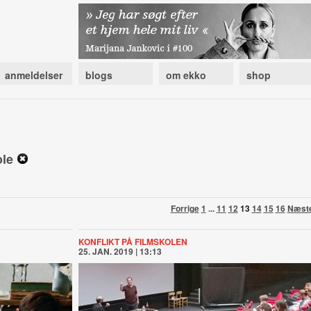
anmeldelser
blogs
om ekko
shop
ole
Forrige
1
...
11
12
13
14
15
16
Næst
KONFLIKT PÅ FILMSKOLEN
25. JAN. 2019 | 13:13