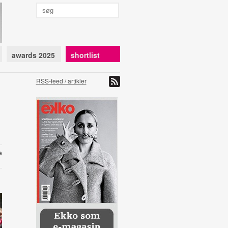
awards 2025
shortlist
RSS-feed / artikler
e