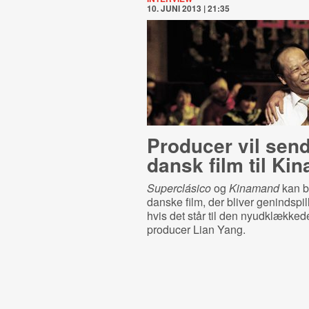
10. JUNI 2013 | 21:35
Producer vil sen
dansk film til Kin
Superclásico
og
Kinamand
kan b
danske film, der bliver genindspil
hvis det står til den nyudklække
producer Lian Yang.