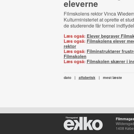
eleverne
Filmskolens rektor Vinca Wiede
Kulturministeriet at oprette et st
de studerende får formel indflyde
Læs også:
Elever begraver Films
Læs også:
Filmskolens elever med
rektor
Læs også:
Filminstruktører frustr
Filmskolen
Læs også:
Filmskolen skærer i in
dato
|
alfabetisk
|
mest læste
Filmmagas
Wildersgade
1408 Købe