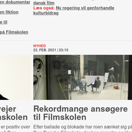
len dokumentar
dansk film
Læs også:
Ny regering vil genforhandle
n fiktion
kulturbidrag
 til
 på Filmskolen
NYHED
22. FEB. 2021 | 23:15
ejer
Rekordmange ansøgere
lmskolen
til Filmskolen
er positiv over
Efter ballade og blokade har roen sænket sig p