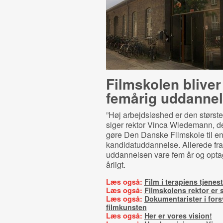
Filmskolen bliver
femårig uddanne
”Høj arbejdsløshed er den største
siger rektor Vinca Wiedemann, der
gøre Den Danske Filmskole til e
kandidatuddannelse. Allerede fra
uddannelsen vare fem år og opta
årligt.
Læs også:
Film i terapiens tjenes
Læs også:
Filmskolens rektor er s
Læs også:
Dokumentarister i fors
filmkunsten
Læs også:
Her er vores vision!