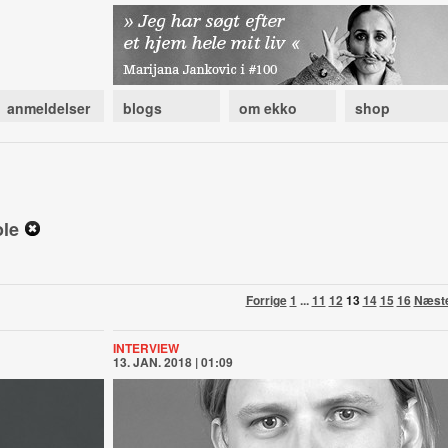
anmeldelser
blogs
om ekko
shop
ole
Forrige
1
...
11
12
13
14
15
16
Næst
INTERVIEW
13. JAN. 2018 | 01:09