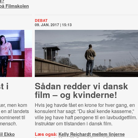
a?
på Filmskolen
DEBAT
09. JAN. 2017 | 15:13
t i
Sådan redder vi dansk
film – og kvinderne!
ker, men kom
Hvis jeg havde fået en krone for hver gang, en
n en af landets
konsulent har sagt: ”Du skal kende kasserne,”
nomineret til
ville jeg have haft pengene til en lavbudgetfilm.
mensch
.
Instruktør om tilstanden i dansk film.
il Ekko
Læs også:
Kelly Reichardt mellem linjerne