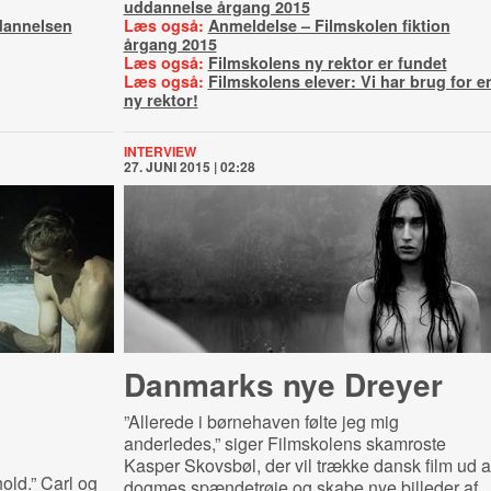
uddannelse årgang 2015
dannelsen
Læs også:
Anmeldelse – Filmskolen fiktion
årgang 2015
Læs også:
Filmskolens ny rektor er fundet
Læs også:
Filmskolens elever: Vi har brug for e
ny rektor!
INTERVIEW
27. JUNI 2015 | 02:28
Danmarks nye Dreyer
”Allerede i børnehaven følte jeg mig
anderledes,” siger Filmskolens skamroste
Kasper Skovsbøl, der vil trække dansk film ud a
old.” Carl og
dogmes spændetrøje og skabe nye billeder af