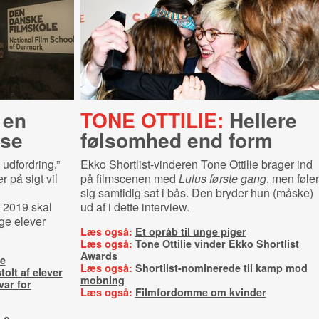
 en
TONE OTTILIE:
Hellere
lse
følsomhed end form
 udfordring,”
Ekko Shortlist-vinderen Tone Ottilie brager ind
 på sigt vil
på filmscenen med
Lulus første gang
, men føler
n
sig samtidig sat i bås. Den bryder hun (måske)
 2019 skal
ud af i dette interview.
ge elever
Læs også:
Et opråb til unge piger
Læs også:
Tone Ottilie vinder Ekko Shortlist
Awards
te
Læs også:
Shortlist-nominerede til kamp mod
tolt af elever
mobning
var for
Læs også:
Filmfordomme om kvinder