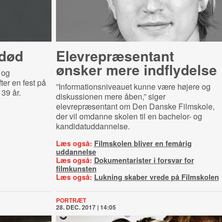
 død
Elev­re­præ­sen­tant
ønsker mere indflydelse
 og
er en fest på
”Informationsniveauet kunne være højere og
39 år.
diskussionen mere åben,” siger
elevrepræsentant om Den Danske Filmskole,
der vil omdanne skolen til en bachelor- og
kandidatuddannelse.
Læs også:
Filmskolen bliver en femårig
uddannelse
Læs også:
Dokumentarister i forsvar for
filmkunsten
Læs også:
Lukning skaber vrede på Filmskolen
PORTRÆT
28. DEC. 2017 | 14:05