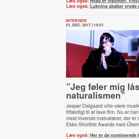
Læs også:
Hvad er visionen, Vinc
Læs også:
Lukning skaber vrede 
INTERVIEW
01. DEC. 2017 | 14:51
”Jeg føler mig lås
naturalismen”
Jesper Dalgaard ville være musi
tilfældigt til at lave film. Nu er ha
mest lovende instruktører, der er 
Ekko Shortlist Awards med
Über
Læs også:
Her er de nominerede t