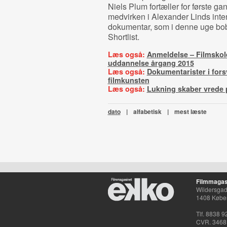
Niels Plum fortæller for første g
medvirken i Alexander Linds int
dokumentar, som i denne uge bo
Shortlist.
Læs også:
Anmeldelse – Filmskol
uddannelse årgang 2015
Læs også:
Dokumentarister i fors
filmkunsten
Læs også:
Lukning skaber vrede 
dato
|
alfabetisk
|
mest læste
Filmmagas
Wildersgade
1408 Købe
Tlf. 8838 9
CVR. 3468