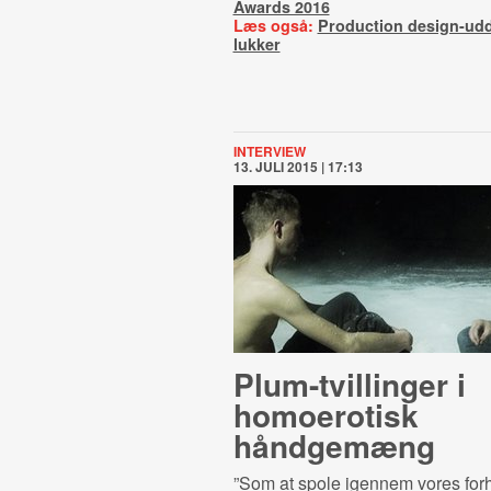
Awards 2016
Læs også:
Production design-ud
lukker
INTERVIEW
13. JULI 2015 | 17:13
Plum-​tvil­lin­ger i
homoerotisk
håndgemæng
”Som at spole igennem vores forh