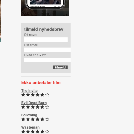
tilmeld nyhedsbrev
Dit navn:
Din email:
Hvad er 1 + 2?
Ekko anbefaler film
The Invite
Evil Dead Burn
Following
Wasteman