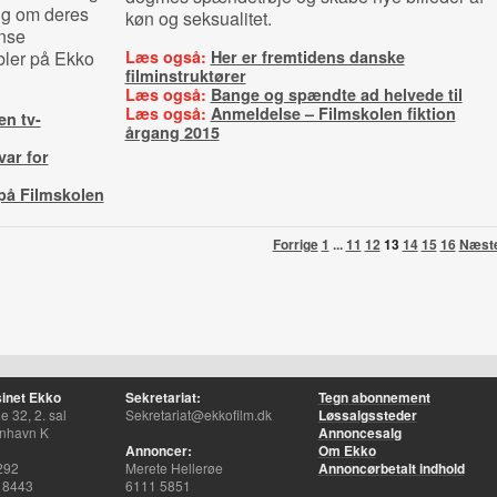
ang om deres
køn og seksualitet.
ense
bler på Ekko
Læs også:
Her er fremtidens danske
filminstruktører
Læs også:
Bange og spændte ad helvede til
Læs også:
Anmeldelse – Filmskolen fiktion
en tv-
årgang 2015
var for
på Filmskolen
Forrige
1
...
11
12
13
14
15
16
Næst
inet Ekko
Sekretariat:
Tegn abonnement
 32, 2. sal
Sekretariat@ekkofilm.dk
Løssalgssteder
nhavn K
Annoncesalg
Annoncer:
Om Ekko
292
Merete Hellerøe
Annoncørbetalt indhold
 8443
6111 5851