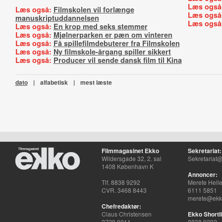
Læs også
Læs også:
Filmskolen vil forlænge
Læs også
manuskriptuddannelsen
Læs også
Læs også:
En krop med seks stemmer
Læs også:
Mjølnerparken er pæn om vinteren
Læs også:
Få spillefilmdebuterer fra Filmskolen
Læs også:
Ny filmskole-årgang spiller sikkert
Læs også:
Producer vil sende dansk film til Kina
dato
|
alfabetisk
|
mest læste
Filmmagasinet Ekko
Sekretariat:
Wildersgade 32, 2. sal
Sekretariat@
1408 København K
Annoncer:
Tlf. 8838 9292
Merete Hell
CVR. 3468 8443
6111 5851
merete@ekko
Chefredaktør:
Claus Christensen
Ekko Shortli
2729 0011
8838 9292