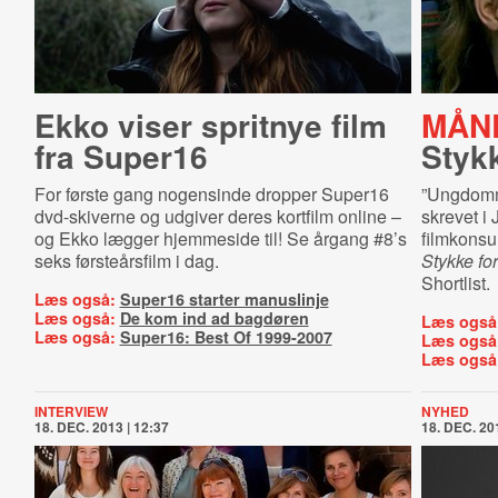
Ekko viser spritnye film
MÅNE
fra Super16
Stykk
For første gang nogensinde dropper Super16
”Ungdomme
dvd-skiverne og udgiver deres kortfilm online –
skrevet i 
og Ekko lægger hjemmeside til! Se årgang #8’s
filmkonsu
seks førsteårsfilm i dag.
Stykke for
Shortlist.
Læs også:
Super16 starter manuslinje
Læs også:
De kom ind ad bagdøren
Læs også
Læs også:
Super16: Best Of 1999-2007
Læs også
Læs også
INTERVIEW
NYHED
18. DEC. 2013 | 12:37
18. DEC. 201