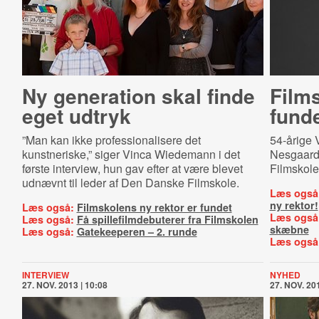
Ny generation skal finde
Films
eget udtryk
fund
”Man kan ikke professionalisere det
54-årige 
kunstneriske,” siger Vinca Wiedemann i det
Nesgaard
første interview, hun gav efter at være blevet
Filmskole
udnævnt til leder af Den Danske Filmskole.
Læs også
ny rektor!
Læs også:
Filmskolens ny rektor er fundet
Læs også
Læs også:
Få spillefilmdebuterer fra Filmskolen
skæbne
Læs også:
Gatekeeperen – 2. runde
Læs også
INTERVIEW
NYHED
27. NOV. 2013 | 10:08
27. NOV. 201