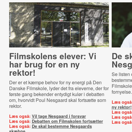
Filmskolens elever: Vi
De s
har brug for en ny
Nesg
rektor!
Se listen 
bestemme,
Der er et kæmpe behov for ny energi på Den
Filmskole 
Danske Filmskole, lyder det fra eleverne, der for
fornyelse.
første gang bekender entydigt kulør i debatten
om, hvorvidt Poul Nesgaard skal fortsætte som
Læs også
rektor.
ny rektor!
Læs også
Læs også:
Vil tage Nesgaard i forsvar
Læs også
Læs også:
Debatten om Filmskolen fortsætter
Læs også
Læs også:
De skal bestemme Nesgaards
skæbne