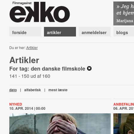
forside
artikler
anmeldelser
blogs
Du er her:
Artikler
Artikler
For tag: den danske filmskole
141 - 150 ud af 160
dato
|
alfabetisk
|
mest læste
NYHED
ANBEFALI
10. APR. 2014 | 00:00
06. APR. 201