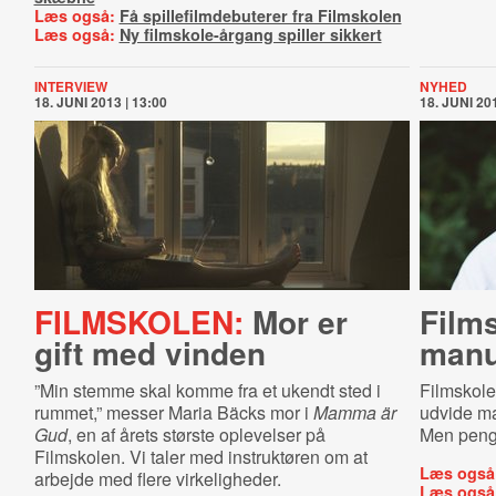
Læs også:
Få spillefilmdebuterer fra Filmskolen
Læs også:
Ny filmskole-årgang spiller sikkert
INTERVIEW
NYHED
18. JUNI 2013 | 13:00
18. JUNI 201
FILMSKOLEN:
Mor er
Films
gift med vinden
ma­nu
”Min stemme skal komme fra et ukendt sted i
Filmskole
rummet,” messer Maria Bäcks mor i
Mamma är
udvide man
Gud
, en af årets største oplevelser på
Men peng
Filmskolen. Vi taler med instruktøren om at
Læs også
arbejde med flere virkeligheder.
Læs også