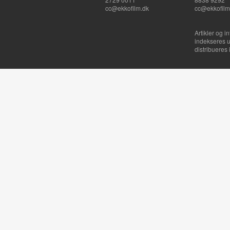
cc@ekkofilm.dk
cc@ekkofilm
Artikler og i
indekseres u
distribueres