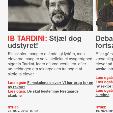
IB TARDINI:
Stjæl dog
Deba
udstyret!
forts
Filmskolen mangler et åndeligt fyrtårn, men
Efter går
eleverne mangler selv intellektuel nysgerrighed,
væsentlig
siger Ib Tardini, leder af producerlinjen, efter
elever på
udmeldingen om rektorposten fra nogle af
ønsket om 
skolens elever.
Læs også
Læs også
Læs også:
Filmskolens elever: Vi har brug for en
ny rektor!
ny rektor!
Læs også
Læs også:
De skal bestemme Nesgaards
skæbne
skæbne
NYHED
NYHED
25. NOV. 2013 | 09:02
19. NOV. 201