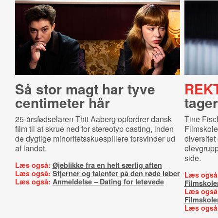
Så stor magt har tyve
REK
centimeter hår
tager
25-årsfødselaren Thit Aaberg opfordrer dansk
Tine Fis
film til at skrue ned for stereotyp casting, inden
Filmskole 
de dygtige minoritetsskuespillere forsvinder ud
diversitet
af landet.
elevgrup
side.
Læs også:
Øjeblikke fra en helt særlig aften
Læs også:
Stjerner og talenter på den røde løber
Læs også
Læs også:
Anmeldelse – Dating for letøvede
Filmskole
Læs også
Filmskole
Læs også