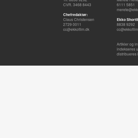
CVR. 3468 8443
6111 5851
merete@ekko
Chefredaktør:
Claus Christensen
Ekko Shortli
2729 0011
8838 9292
cc@ekkofilm.dk
cc@ekkofilm
Artikler og i
indekseres u
distribueres