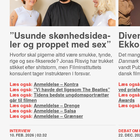
”Usunde skøn­heds­i­de­a­
Diver
ler og proppet med sex”
Ekko
Hvorfor skal pigerne altid være smukke, tynde,
Det mang
rige og sex-fikserede? Jonas Risvig har trukket
Danmark
stikket efter shitstorm, men Filminstituttets
vandt Pub
konsulent tager instruktøren i forsvar.
dansk film
Læs også:
Anmeldelse – Kontra
Læs også
Læs også:
”Vi havde det ligesom The Beatles”
ved prisfe
Læs også:
Tidens bedste ungdomsportrættør
Læs også
går til filmen
Awards
Læs også:
Anmeldelse – Drenge
Læs også
Læs også:
Anmeldelse – Salsa
Læs også:
Anmeldelse – Grænser
INTERVIEW
DEBAT OM 
10. FEB. 2026 | 02:32
22. DEC. 202