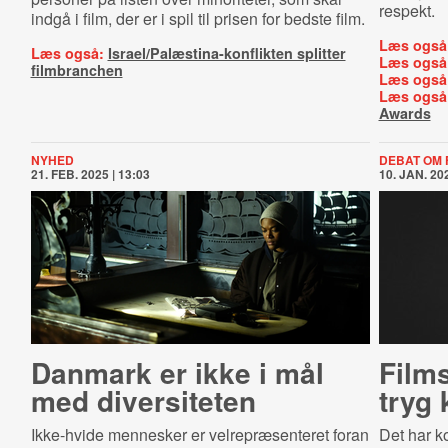
respekt.
indgå i film, der er i spil til prisen for bedste film.
Læs også
Læs også:
Israel/Palæstina-konflikten splitter
Læs også
filmbranchen
Læs også
Læs også
Awards
NYHED
DEBAT OM 
21. FEB. 2025 | 13:03
10. JAN. 202
Danmark er ikke i mål
Films
med diversiteten
tryg 
Ikke-hvide mennesker er velrepræsenteret foran
Det har k