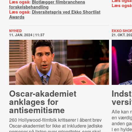
Læs også
Læs også:
Blotlægger filmbranchens
Læs også
forskelsbehandling
Læs også:
Diversitetspris ved Ekko Shortlist
Awards
NYHED
EKKO SHOR
11. JAN. 2024 | 11:37
21. OKT. 202
Oscar-​aka­de­mi­et
Indst
anklages for
ver­si
antisemitisme
Alle kan 
en værdig 
260 Hollywood-filmfolk kritiserer i åbent brev
anden gan
Oscar-akademiet for ikke at inkludere jødiske
i en hyld
personer på listen over minoriteter, som skal