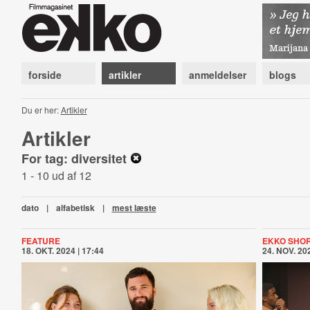
forside
artikler
anmeldelser
blogs
Du er her:
Artikler
Artikler
For tag: diversitet
1 - 10 ud af 12
dato
|
alfabetisk
|
mest læste
FEATURE
EKKO SHOR
18. OKT. 2024 | 17:44
24. NOV. 202