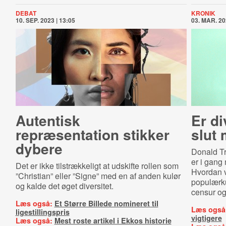
DEBAT
KRONIK
10. SEP. 2023 | 13:05
03. MAR. 20
Autentisk
Er di
repræsentation stikker
slut
dybere
Donald Tr
er i gang
Det er ikke tilstrækkeligt at udskifte rollen som
Hvordan vi
”Christian” eller ”Signe” med en af anden kulør
populærku
og kalde det øget diversitet.
censur og
Læs også:
Et Større Billede nomineret til
Læs også
ligestillingspris
vigtigere
Læs også:
Mest roste artikel i Ekkos historie