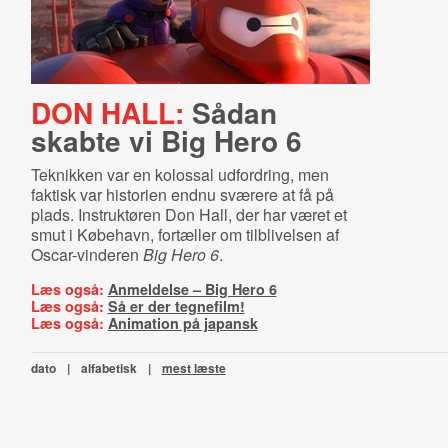
DON HALL:
Sådan
skabte vi Big Hero 6
Teknikken var en kolossal udfordring, men
faktisk var historien endnu sværere at få på
plads. Instruktøren Don Hall, der har været et
smut i Købehavn, fortæller om tilblivelsen af
Oscar-vinderen
Big Hero 6
.
Læs også:
Anmeldelse – Big Hero 6
Læs også:
Så er der tegnefilm!
Læs også:
Animation på japansk
dato
|
alfabetisk
|
mest læste