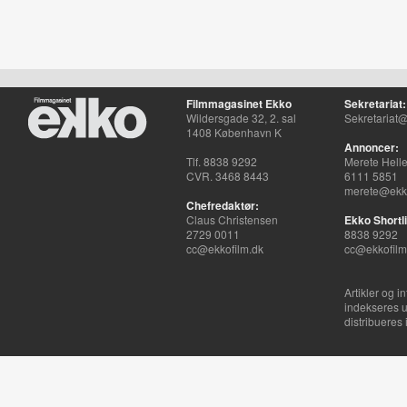
Filmmagasinet Ekko
Sekretariat:
Wildersgade 32, 2. sal
Sekretariat@
1408 København K
Annoncer:
Tlf. 8838 9292
Merete Hell
CVR. 3468 8443
6111 5851
merete@ekko
Chefredaktør:
Claus Christensen
Ekko Shortli
2729 0011
8838 9292
cc@ekkofilm.dk
cc@ekkofilm
Artikler og i
indekseres u
distribueres