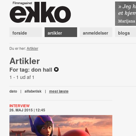
forside
artikler
anmeldelser
blogs
Du er her:
Artikler
Artikler
For tag: don hall
1 - 1 ud af 1
dato
|
alfabetisk
|
mest læste
INTERVIEW
26. MAJ 2015 | 12:45