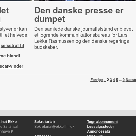
det
Den danske presse er
g
dumpet
tstyverier kan
Den samlede danske journaliststand er blevet
l et helvede.
et logrende kommunikationsbureau for Lars
Løkke Rasmussen og den danske regerings
elsstraf til
budskaber.
sme blandt
scar-vinder
Forrige
1
2
3
4
5
...
9
Næst
inet Ekko
Sekretariat:
Tegn abonnement
 32, 2. sal
Sekretariat@ekkofilm.dk
Løssalgssteder
nhavn K
Annoncesalg