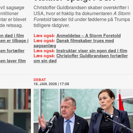
 vil sagsøge
Christoffer Guldbrandsen skaber overskrifter i
millioner
USA, hvor et fraklip fra dokumentaren
A Storm
tar er blevet
Foretold
tænder ild under fødderne på Trumps
de retssag.
tidligere rådgiver.
en død i film
Læs også:
Anmeldelse – A Storm Foretold
n er tilbage i
Læs også:
Dansk filmskaber trues med
sagsanlæg
en fortæller
Læs også:
Instruktør viser sin egen død i film
Læs også:
Christoffer Guldbrandsen fortæller
en laver film
om sin død
DEBAT
16. JAN. 2026 | 17:58