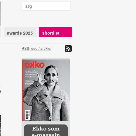
awards 2025
shortlist
RSS-feed / artikler
e