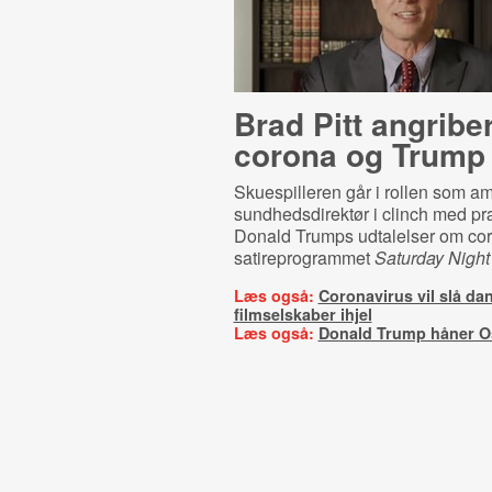
Brad Pitt angribe
corona og Trump
Skuespilleren går i rollen som a
sundhedsdirektør i clinch med pr
Donald Trumps udtalelser om cor
satireprogrammet
Saturday Night
Læs også:
Coronavirus vil slå da
filmselskaber ihjel
Læs også:
Donald Trump håner O