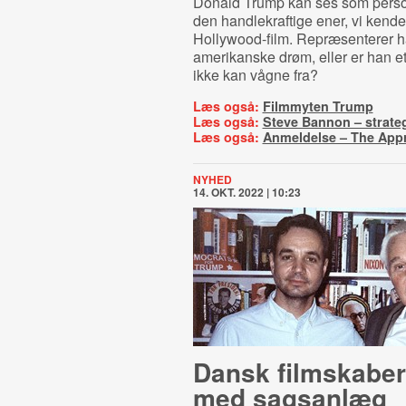
Donald Trump kan ses som person
den handlekraftige ener, vi kend
Hollywood-film. Repræsenterer 
amerikanske drøm, eller er han et 
ikke kan vågne fra?
Læs også:
Filmmyten Trump
Læs også:
Steve Bannon – strat
Læs også:
Anmeldelse – The Appr
NYHED
14. OKT. 2022 | 10:23
Dansk filmskaber
med sagsanlæg