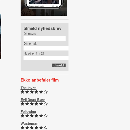
tilmeld nyhedsbrev
Dit navn:
Din email:
Hvad er 1 + 2?
Ekko anbefaler film
The Invite
Evil Dead Burn
Following
Wasteman