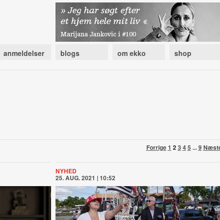
anmeldelser
blogs
om ekko
shop
Forrige
1
2
3
4
5
...
9
Næst
NYHED
25. AUG. 2021 | 10:52