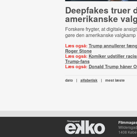
Deepfakes truer 
amerikanske val
Forskere frygter, at digitale ansig
gøre den amerikanske valgkamp ti
Læs også:
Trump annullerer fængs
Roger Stone
Læs også:
Komiker udstiller raci
Trump-fans
Læs også:
Donald Trump håner O
dato
|
alfabetisk
|
mest læste
Filmmagas
Wildersgade
1408 Købe