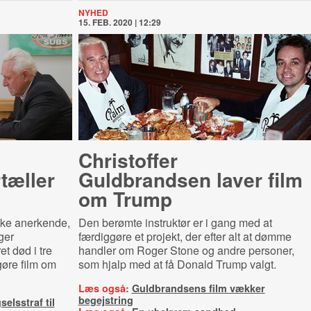
NYHED
15. FEB. 2020 | 12:29
Christoffer
tæller
Guldbrandsen laver film
om Trump
 ikke anerkende,
Den berømte instruktør er i gang med at
ger
færdiggøre et projekt, der efter alt at dømme
et død i tre
handler om Roger Stone og andre personer,
gøre film om
som hjalp med at få Donald Trump valgt.
Læs også:
Guldbrandsens film vækker
begejstring
elsstraf til