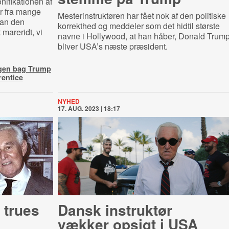
ifikationen af
er fra mange
Mesterinstruktøren har fået nok af den politiske
han den
korrekthed og meddeler som det hidtil største
mareridt, vi
navne i Hollywood, at han håber, Donald Trum
bliver USA’s næste præsident.
egen bag Trump
entice
NYHED
17. AUG. 2023 | 18:17
 trues
Dansk instruktør
vækker opsigt i USA