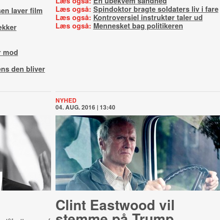
Læs også:
En ubekvem sandhed
Læs også:
Spindoktor bragte soldaters liv i fare
en laver film
Læs også:
Kontroversiel instruktør taler ud
Læs også:
Mennesket bag politikeren
ækker
r mod
ns den bliver
NYHED
04. AUG. 2016 | 13:40
Clint Eastwood vil
stemme på Trump