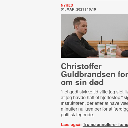
NYHED
01. MAR. 2021 | 16:19
Christoffer
Guldbrandsen for
om sin død
”I et godt stykke tid ville jeg slet
at jeg havde haft et hjertestop,” si
instruktøren, der efter at have vær
minutter nu kæmper for at færdig
politisk legende.
Læs også:
Trump annullerer fængs