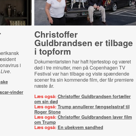
r
Christoffer
Guldbrandsen er tilbage
i topform
merikansk
æsident
Dokumentaristen har haft hjertestop og været
onavirus i
død i tre minutter, men på Copenhagen TV
 Live
.
Festival var han tilbage og viste spændende
scener fra sin kommende film, der får premiere
nske
næste år.
scar-vinder
Læs også:
Christoffer Guldbrandsen fortæller
om sin død
Læs også:
Trump annullerer fængselsstraf til
Roger Stone
Læs også:
Christoffer Guldbrandsen laver film
om Trump
Læs også:
En ubekvem sandhed