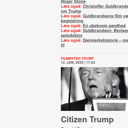
Roger Stone
Læs også:
Christoffer Guldbrands
om Trump
Læs også:
Guldbrandsens film v
begejstring
Læs også:
En ubekvem sandhed
Læs også:
Guldbrandsen: Bevise
spindoktor
Læs også:
Danmarkshistorie – me
til
FILMMYTEN TRUMP
12. JAN. 2025 | 17:53
Citizen Trump