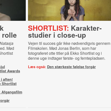
ik
SHORTLIST:
Ka­rak­ter­
rolle
stu­di­er i close-up
Natasja
Vejen til succes går ikke nødvendigvis gennem
ghed. Mød
Filmskolen. Mød Jonas Berlin, som har
hortlist
fotograferet otte titler på Ekko Shortlist og i
denne uge indtager første- og femtepladsen.
jul
Læs også:
Den stærkeste følelse forgår
tlist Awards
i aften!
 Shortlist
 Afgangsfilm
forgår