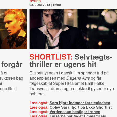
NYHED
03. JUNI 2013 | 12:00
SHORTLIST:
Selv­tægts-​
 forgår
thril­ler er ugens hit
på en
Et spritnyt navn i dansk film springer ind på
truktøren bag
andenpladsen med
Dagens Avis
og får
er
følgeskab af Super16-talentet Emil Falke.
nge film i
Transvestit-drama og hætteklædt gyser er nye
boblere.
Læs også:
Sara Hjort indtager førstepladsen
Læs også:
Oplev Sara Hjort på Ekko Shortlist
Læs også:
Verdenssøn bestiger tronen
Læs også:
Læserne har taget Emma til sig