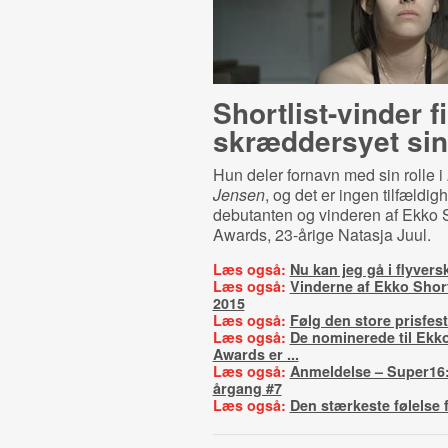
Short­list-​vin­der f
skræddersyet sin 
Hun deler fornavn med sin rolle i
Jensen
, og det er ingen tilfældi
debutanten og vinderen af Ekko S
Awards, 23-årige Natasja Juul.
Læs også:
Nu kan jeg gå i flyversk
Læs også:
Vinderne af Ekko Shor
2015
Læs også:
Følg den store prisfest 
Læs også:
De nominerede til Ekko
Awards er ...
Læs også:
Anmeldelse – Super16:
årgang #7
Læs også:
Den stærkeste følelse 