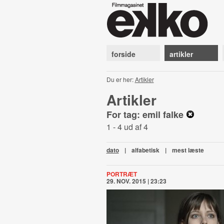
forside
artikler
Du er her:
Artikler
Artikler
For tag: emil falke
1 - 4 ud af 4
dato
|
alfabetisk
|
mest læste
PORTRÆT
29. NOV. 2015 | 23:23