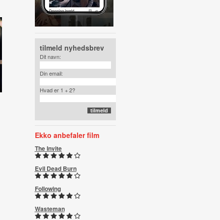
tilmeld nyhedsbrev
Dit navn:
Din email:
Hvad er 1 + 2?
Ekko anbefaler film
The Invite
Evil Dead Burn
Following
Wasteman