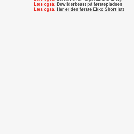
Læs også:
Bewilderbeast på førstepladsen
Læs også:
Her er den første Ekko Shortlist!