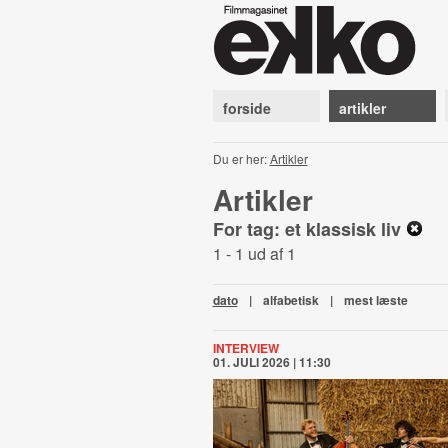
forside
artikler
Du er her:
Artikler
Artikler
For tag: et klassisk liv
1 - 1 ud af 1
dato
|
alfabetisk
|
mest læste
INTERVIEW
01. JULI 2026 | 11:30