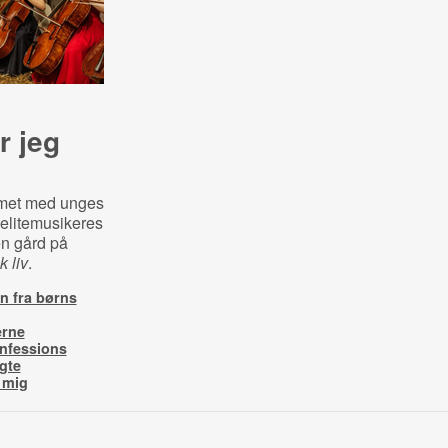
r jeg
lemet med unges
 elitemusikeres
n gård på
k liv
.
en fra børns
erne
nfessions
gte
 mig