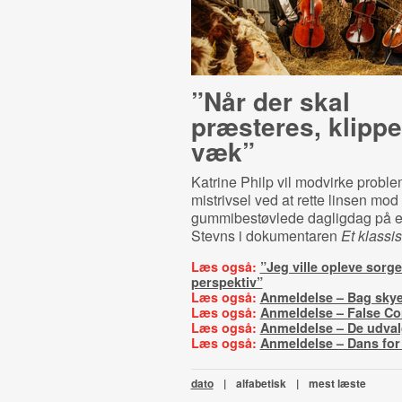
”Når der skal
præsteres, klippe
væk”
Katrine Philp vil modvirke prob
mistrivsel ved at rette linsen mod
gummibestøvlede dagligdag på e
Stevns i dokumentaren
Et klassis
Læs også:
”Jeg ville opleve sorg
perspektiv”
Læs også:
Anmeldelse – Bag sky
Læs også:
Anmeldelse – False Co
Læs også:
Anmeldelse – De udval
Læs også:
Anmeldelse – Dans for
dato
|
alfabetisk
|
mest læste