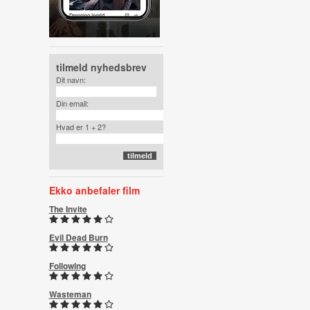
tilmeld nyhedsbrev
Dit navn:
Din email:
Hvad er 1 + 2?
Ekko anbefaler film
The Invite
Evil Dead Burn
Following
Wasteman