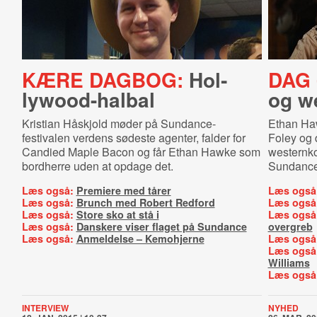
KÆRE DAGBOG:
Hol­
DAG 
lywood-​hal­bal
og we
Kristian Håskjold møder på Sundance-
Ethan Haw
festivalen verdens sødeste agenter, falder for
Foley og 
Candied Maple Bacon og får Ethan Hawke som
westernk
bordherre uden at opdage det.
Sundance-
Læs også:
Premiere med tårer
Læs også
Læs også:
Brunch med Robert Redford
Læs også
Læs også:
Store sko at stå i
Læs også
Læs også:
Danskere viser flaget på Sundance
overgreb
Læs også:
Anmeldelse – Kemohjerne
Læs også
Læs også
Williams
Læs også
INTERVIEW
NYHED