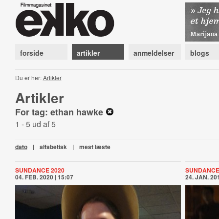
forside
artikler
anmeldelser
blogs
Du er her:
Artikler
Artikler
For tag: ethan hawke
1 - 5 ud af 5
dato
|
alfabetisk
|
mest læste
SUNDANCE 2020
SUNDANCE
04. FEB. 2020 | 15:07
24. JAN. 201