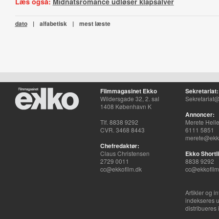
Læs også:
Midnatsromance udløser klapsalver
dato
|
alfabetisk
|
mest læste
Filmmagasinet Ekko
Sekretariat:
Wildersgade 32, 2. sal
Sekretariat@
1408 København K
Annoncer:
Tlf. 8838 9292
Merete Hell
CVR. 3468 8443
6111 5851
merete@ekko
Chefredaktør:
Claus Christensen
Ekko Shortli
2729 0011
8838 9292
cc@ekkofilm.dk
cc@ekkofilm
Artikler og i
indekseres u
distribueres