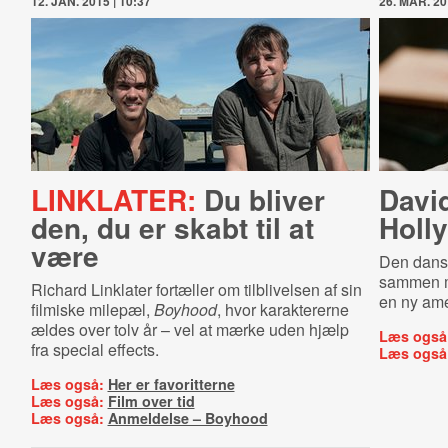
12. JAN. 2015 | 10:37
26. MAR. 20
LINKLATER:
Du bliver
David
den, du er skabt til at
Holl
være
Den dansk
sammen m
Richard Linklater fortæller om tilblivelsen af sin
en ny amer
filmiske milepæl,
Boyhood
, hvor karaktererne
ældes over tolv år – vel at mærke uden hjælp
Læs også
fra special effects.
Læs også
Læs også:
Her er favoritterne
Læs også:
Film over tid
Læs også:
Anmeldelse – Boyhood