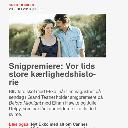
SNIGPREMIERE
29. JULI 2013 | 00:05
Snigpremiere: Vor tids
store kær­lig­heds­hi­sto­
rie
Bliv forelsket med Ekko, når filmmagasinet på
søndag i Grand Teatret holder snigpremiere på
Before Midnight
med Ethan Hawke og Julie
Delpy, som har fået anmelderne til at falde i
svime.
Læs også:
Nyt Ekko med alt om Cannes