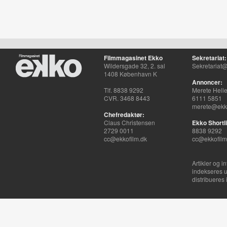
Filmmagasinet Ekko
Sekretariat:
Wildersgade 32, 2. sal
Sekretariat@
1408 København K
Annoncer:
Tlf. 8838 9292
Merete Hell
CVR. 3468 8443
6111 5851
merete@ekko
Chefredaktør:
Claus Christensen
Ekko Shortli
2729 0011
8838 9292
cc@ekkofilm.dk
cc@ekkofilm
Artikler og i
indekseres u
distribueres