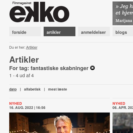
forside
artikler
anmeldelser
blogs
Du er her:
Artikler
Artikler
For tag: fantastiske skabninger
1 - 4 ud af 4
dato
|
alfabetisk
|
mest læste
NYHED
NYHED
16. AUG. 2022 | 16:56
06. APR. 202