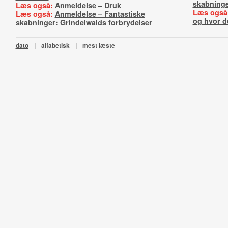
skabninge
Læs også:
Anmeldelse – Druk
Læs også
Læs også:
Anmeldelse – Fantastiske
og hvor d
skabninger: Grindelwalds forbrydelser
dato
|
alfabetisk
|
mest læste