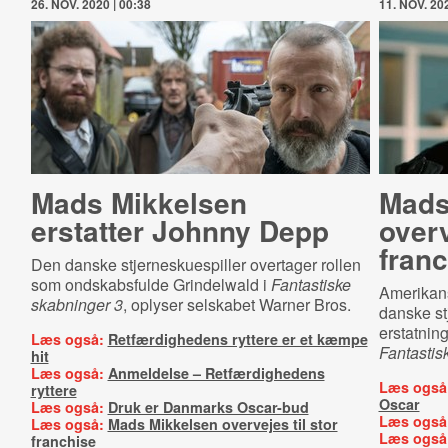
26. NOV. 2020 | 00:38
11. NOV. 202
Mads Mikkelsen
Mads
erstatter Johnny Depp
overv
fran
Den danske stjerneskuespiller overtager rollen
som ondskabsfulde Grindelwald i
Fantastiske
Amerikans
skabninger 3
, oplyser selskabet Warner Bros.
danske st
erstatnin
Læs også:
Retfærdighedens ryttere er et kæmpe
Fantastis
hit
Læs også:
Anmeldelse – Retfærdighedens
Læs også
ryttere
Oscar
Læs også:
Druk er Danmarks Oscar-bud
Læs også
Læs også:
Mads Mikkelsen overvejes til stor
Læs også
franchise