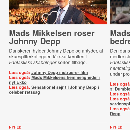
Mads Mikkelsen roser
Mads
Johnny Depp
bedr
Danskeren hylder Johnny Depp og antyder, at
Den dansk
skuespillerkollegaen får skurkerollen i
medier sto
Fantastiske skabninger
-serien tilbage.
Fantastis
hemmelig
Læs også:
Johnny Depp instruerer film
under pro
Læs også:
Mads Mikkelsens hemmeligheder i
nyt Ekko
Læs også
Læs også:
Sensationel sejr til Johnny Depp i
3: Dumbl
celeber retssag
Læs også
Læs også
verdensp
Læs også
Depp
NYHED
NYHED