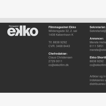
Filmmagasinet Ekko
Sekretariat:
Wildersgade 32, 2. sal
Sekretariat@
1408 København K
Annoncer:
Tlf. 8838 9292
Merete Hell
CVR. 3468 8443
6111 5851
merete@ekko
Chefredaktør:
Claus Christensen
Ekko Shortli
2729 0011
8838 9292
cc@ekkofilm.dk
cc@ekkofilm
Artikler og i
indekseres u
distribueres