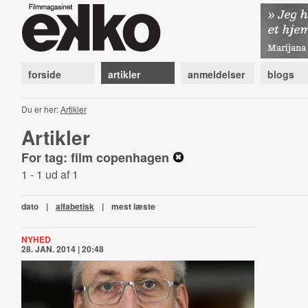
forside
artikler
anmeldelser
blogs
Du er her:
Artikler
Artikler
For tag: film copenhagen
1 - 1 ud af 1
dato
|
alfabetisk
|
mest læste
NYHED
28. JAN. 2014 | 20:48