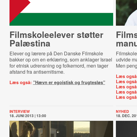
Film­sko­le­e­le­ver støtter
Films
Palæstina
ma­nu
Elever og lærere på Den Danske Filmskole
Filmskole
bakker op om en erklæring, som anklager Israel
udvide man
for etnisk udrensning og folkemord, men tager
Men peng
afstand fra antisemitisme.
Læs også
Læs også
Læs også:
”Hævn er egoistisk og frugtesløs”
Læs også
Læs også
Læs også
INTERVIEW
NYHED
18. JUNI 2013 | 13:00
18. DEC. 201