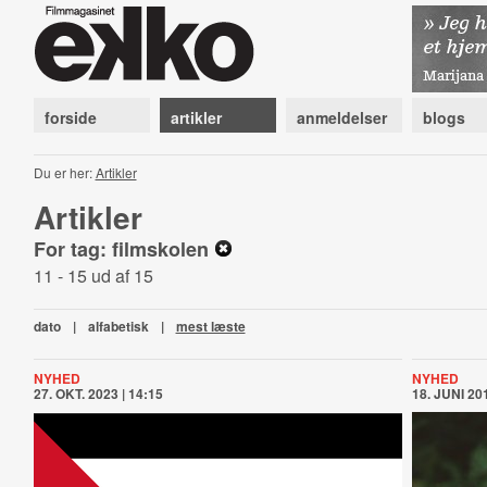
forside
artikler
anmeldelser
blogs
Du er her:
Artikler
Artikler
For tag: filmskolen
11 - 15 ud af 15
dato
|
alfabetisk
|
mest læste
NYHED
NYHED
27. OKT. 2023 | 14:15
18. JUNI 201