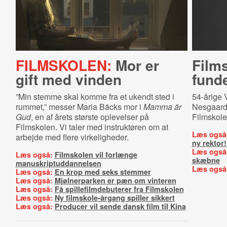
FILMSKOLEN:
Mor er
Films
gift med vinden
fund
”Min stemme skal komme fra et ukendt sted i
54-årige 
rummet,” messer Maria Bäcks mor i
Mamma är
Nesgaard
Gud
, en af årets største oplevelser på
Filmskole
Filmskolen. Vi taler med instruktøren om at
Læs også
arbejde med flere virkeligheder.
ny rektor!
Læs også
Læs også:
Filmskolen vil forlænge
skæbne
manuskriptuddannelsen
Læs også
Læs også:
En krop med seks stemmer
Læs også:
Mjølnerparken er pæn om vinteren
Læs også:
Få spillefilmdebuterer fra Filmskolen
Læs også:
Ny filmskole-årgang spiller sikkert
Læs også:
Producer vil sende dansk film til Kina