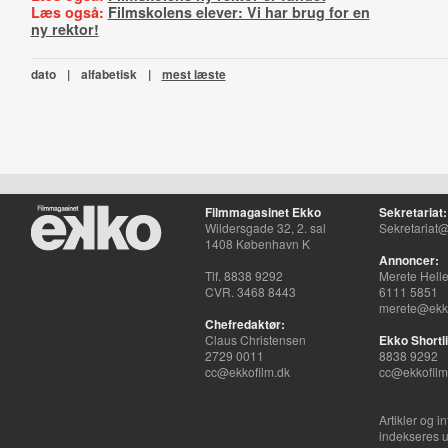
Læs også:
Filmskolens elever: Vi har brug for en
ny rektor!
dato
|
alfabetisk
|
mest læste
Filmmagasinet Ekko
Sekretariat:
Wildersgade 32, 2. sal
Sekretariat@
1408 København K
Annoncer:
Tlf. 8838 9292
Merete Hell
CVR. 3468 8443
6111 5851
merete@ekko
Chefredaktør:
Claus Christensen
Ekko Shortli
2729 0011
8838 9292
cc@ekkofilm.dk
cc@ekkofilm
Artikler og i
indekseres u