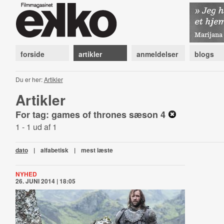
forside
artikler
anmeldelser
blogs
Du er her:
Artikler
Artikler
For tag: games of thrones sæson 4
1 - 1 ud af 1
dato
|
alfabetisk
|
mest læste
NYHED
26. JUNI 2014 | 18:05