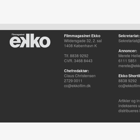
Filmmagasinet Ekko
Sekretariat:
Wildersgade 32, 2. sal
Sekretariat@
1408 København K
Annoncer:
Tlf. 8838 9292
Merete Hell
CVR. 3468 8443
6111 5851
merete@ekko
Chefredaktør:
Claus Christensen
Ekko Shortli
2729 0011
8838 9292
cc@ekkofilm.dk
cc@ekkofilm
Artikler og i
indekseres u
distribueres