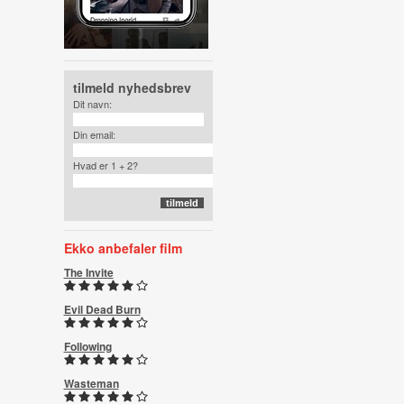
tilmeld nyhedsbrev
Dit navn:
Din email:
Hvad er 1 + 2?
Ekko anbefaler film
The Invite
Evil Dead Burn
Following
Wasteman