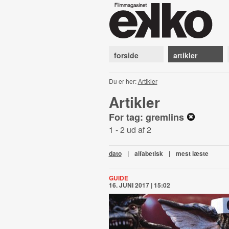
forside
artikler
Du er her:
Artikler
Artikler
For tag: gremlins
1 - 2 ud af 2
dato
|
alfabetisk
|
mest læste
GUIDE
16. JUNI 2017 | 15:02