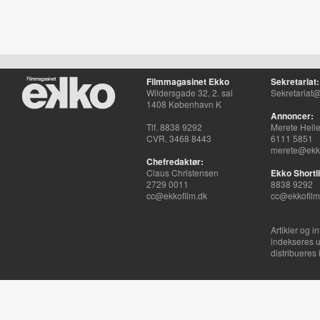
Filmmagasinet Ekko
Sekretariat:
Wildersgade 32, 2. sal
Sekretariat@
1408 København K
Annoncer:
Tlf. 8838 9292
Merete Hell
CVR. 3468 8443
6111 5851
merete@ekko
Chefredaktør:
Claus Christensen
Ekko Shortli
2729 0011
8838 9292
cc@ekkofilm.dk
cc@ekkofilm
Artikler og i
indekseres u
distribueres