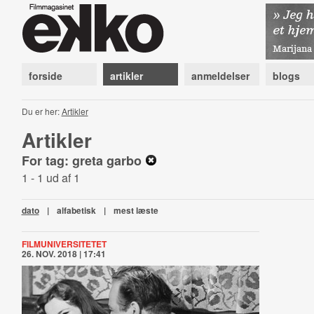
forside
artikler
anmeldelser
blogs
Du er her:
Artikler
Artikler
For tag: greta garbo
1 - 1 ud af 1
dato
|
alfabetisk
|
mest læste
FILMUNIVERSITETET
26. NOV. 2018 | 17:41