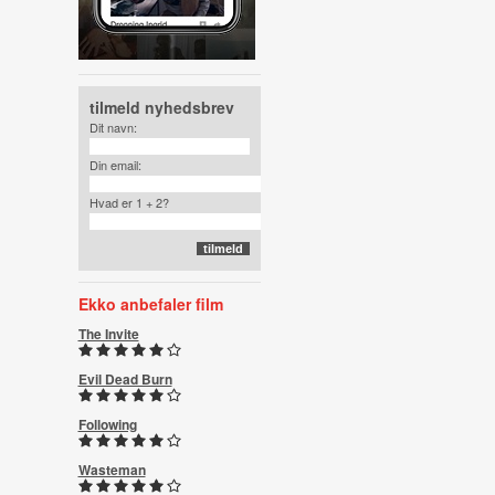
tilmeld nyhedsbrev
Dit navn:
Din email:
Hvad er 1 + 2?
Ekko anbefaler film
The Invite
Evil Dead Burn
Following
Wasteman