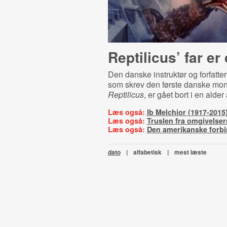
Reptilicus’ far er
Den danske instruktør og forfatter
som skrev den første danske mon
Reptilicus
, er gået bort i en alder 
Læs også:
Ib Melchior (1917-2015
Læs også:
Truslen fra omgivelse
Læs også:
Den amerikanske forbi
dato
|
alfabetisk
|
mest læste