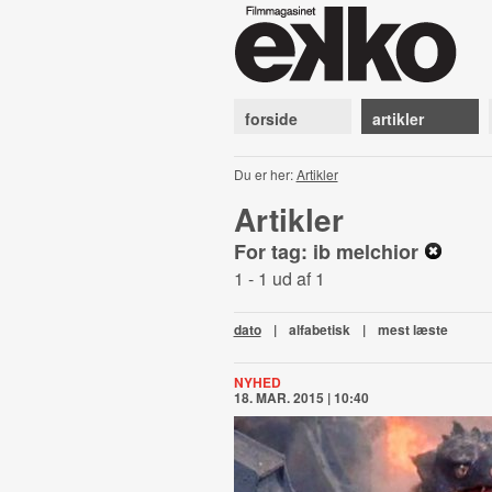
forside
artikler
Du er her:
Artikler
Artikler
For tag: ib melchior
1 - 1 ud af 1
dato
|
alfabetisk
|
mest læste
NYHED
18. MAR. 2015 | 10:40