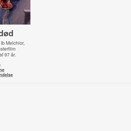
 død
 Ib Melchior,
sterfilm
af 97 år.
)
rne
ndelse