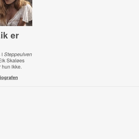
ik er
 i
Steppeulven
Eik Skaløes
 hun ikke.
biografen