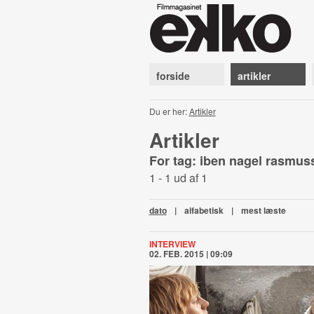
forside
artikler
Du er her:
Artikler
Artikler
For tag: iben nagel rasmu
1 - 1 ud af 1
dato
|
alfabetisk
|
mest læste
INTERVIEW
02. FEB. 2015 | 09:09