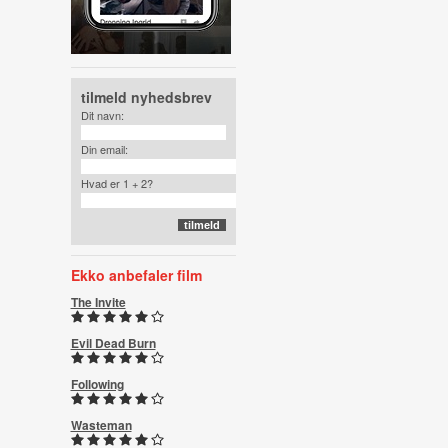
tilmeld nyhedsbrev
Dit navn:
Din email:
Hvad er 1 + 2?
Ekko anbefaler film
The Invite
Evil Dead Burn
Following
Wasteman