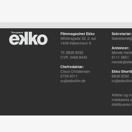
Filmmagasinet Ekko
Sekretariat:
Wildersgade 32, 2. sal
Sekretariat@
1408 København K
Annoncer:
Tlf. 8838 9292
Merete Hell
CVR. 3468 8443
6111 5851
merete@ekko
Chefredaktør:
Claus Christensen
Ekko Shortli
2729 0011
8838 9292
cc@ekkofilm.dk
cc@ekkofilm
Artikler og i
indekseres u
distribueres