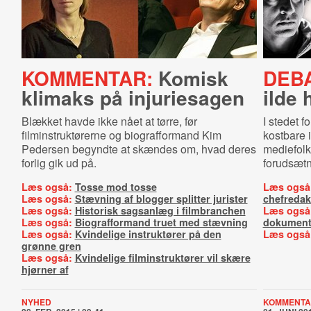
KOMMENTAR:
Komisk
DEBA
klimaks på injuriesagen
ilde 
Blækket havde ikke nået at tørre, før
I stedet f
filminstruktørerne og biografformand Kim
kostbare 
Pedersen begyndte at skændes om, hvad deres
mediefolk
forlig gik ud på.
forudsætn
Læs også:
Tosse mod tosse
Læs også
Læs også:
Stævning af blogger splitter jurister
chefredak
Læs også:
Historisk sagsanlæg i filmbranchen
Læs også
Læs også:
Biografformand truet med stævning
dokument
Læs også:
Kvindelige instruktører på den
Læs også
grønne gren
Læs også:
Kvindelige filminstruktører vil skære
hjørner af
NYHED
KOMMENTA