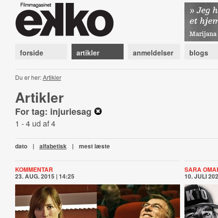
forside
artikler
anmeldelser
blogs
Du er her:
Artikler
Artikler
For tag: injuriesag
1 - 4 ud af 4
dato
|
alfabetisk
|
mest læste
KOMMENTAR
SARA OMA
23. AUG. 2015 | 14:25
10. JULI 202