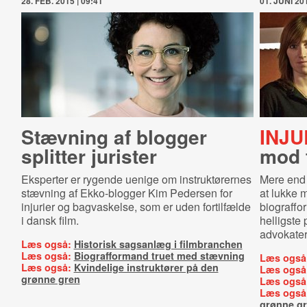
28. FEB. 2015 | 09:41
01. JUNI 201
Stævning af blogger
INJU
splitter jurister
mod 
Eksperter er rygende uenige om instruktørernes
Mere end 4
stævning af Ekko-blogger Kim Pedersen for
at lukke 
injurier og bagvaskelse, som er uden fortilfælde
biograffo
i dansk film.
helligste 
advokater
Læs også:
Historisk sagsanlæg i filmbranchen
Læs også:
Biografformand truet med stævning
Læs også
Læs også:
Kvindelige instruktører på den
Læs også
grønne gren
Læs også
Læs også
grønne g