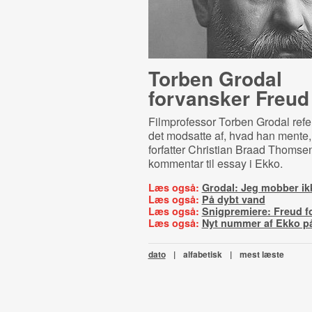
Torben Grodal
forvansker Freud
Filmprofessor Torben Grodal refer
det modsatte af, hvad han mente, 
forfatter Christian Braad Thomsen
kommentar til essay i Ekko.
Læs også:
Grodal: Jeg mobber ik
Læs også:
På dybt vand
Læs også:
Snigpremiere: Freud f
Læs også:
Nyt nummer af Ekko p
dato
|
alfabetisk
|
mest læste