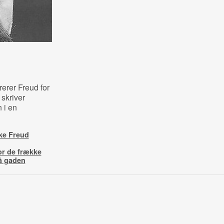
erer Freud for
skriver
 i en
ke Freud
or de frække
å gaden