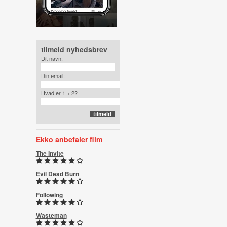
tilmeld nyhedsbrev
Dit navn:
Din email:
Hvad er 1 + 2?
Ekko anbefaler film
The Invite
Evil Dead Burn
Following
Wasteman