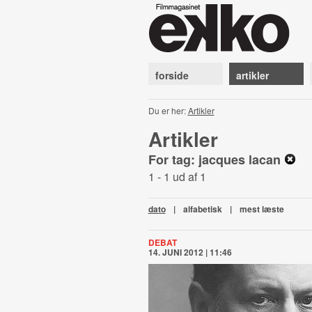
forside
artikler
Du er her:
Artikler
Artikler
For tag: jacques lacan
1 - 1 ud af 1
dato
|
alfabetisk
|
mest læste
DEBAT
14. JUNI 2012 | 11:46