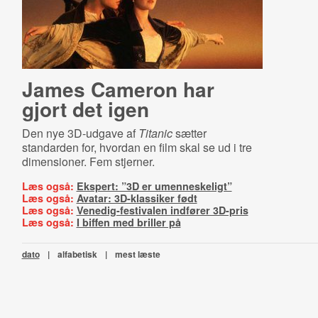
James Cameron har
gjort det igen
Den nye 3D-udgave af
Titanic
sætter
standarden for, hvordan en film skal se ud i tre
dimensioner. Fem stjerner.
Læs også:
Ekspert: ”3D er umenneskeligt”
Læs også:
Avatar: 3D-klassiker født
Læs også:
Venedig-festivalen indfører 3D-pris
Læs også:
I biffen med briller på
dato
|
alfabetisk
|
mest læste