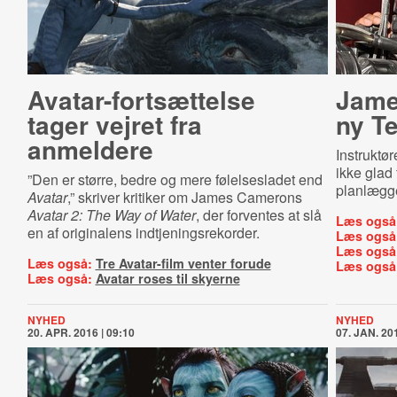
Ava­tar-​fort­sæt­tel­se
Jame
tager vejret fra
ny Ter
anmeldere
Instruktør
ikke glad 
”Den er større, bedre og mere følelsesladet end
planlægge
Avatar
,” skriver kritiker om James Camerons
Avatar 2: The Way of Water
, der forventes at slå
Læs også
en af originalens indtjeningsrekorder.
Læs også
Læs også
Læs også:
Tre Avatar-film venter forude
Læs også
Læs også:
Avatar roses til skyerne
NYHED
NYHED
20. APR. 2016 | 09:10
07. JAN. 201