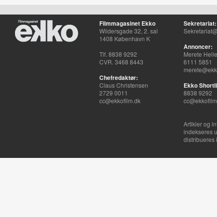
Filmmagasinet Ekko
Sekretariat:
Wildersgade 32, 2. sal
Sekretariat@
1408 København K
Annoncer:
Tlf. 8838 9292
Merete Hell
CVR. 3468 8443
6111 5851
merete@ekko
Chefredaktør:
Claus Christensen
Ekko Shortli
2729 0011
8838 9292
cc@ekkofilm.dk
cc@ekkofilm
Artikler og i
indekseres u
distribueres