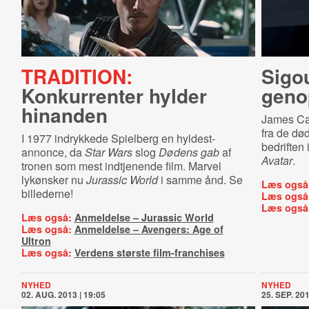
TRADITION:
Sigo
Konkurrenter hylder
geno
hinanden
James Cam
fra de dø
I 1977 indrykkede Spielberg en hyldest-
bedriften i
annonce, da
Star Wars
slog
Dødens gab
af
Avatar
.
tronen som mest indtjenende film. Marvel
lykønsker nu
Jurassic World
i samme ånd. Se
Læs også
billederne!
Læs også
Læs også
Læs også:
Anmeldelse – Jurassic World
Læs også:
Anmeldelse – Avengers: Age of
Ultron
Læs også:
Verdens største film-franchises
NYHED
NYHED
02. AUG. 2013 | 19:05
25. SEP. 201