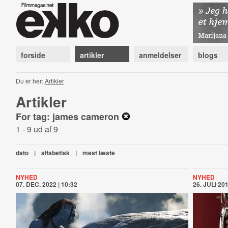
forside
artikler
anmeldelser
blogs
Du er her:
Artikler
Artikler
For tag: james cameron
1 - 9 ud af 9
dato
|
alfabetisk
|
mest læste
NYHED
NYHED
07. DEC. 2022 | 10:32
26. JULI 201