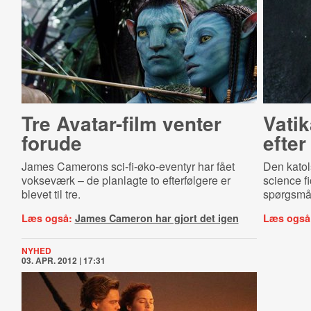
Tre Avatar-film venter
Vatik
forude
efte
James Camerons sci-fi-øko-eventyr har fået
Den katols
vokseværk – de planlagte to efterfølgere er
science fi
blevet til tre.
spørgsmå
Læs også:
James Cameron har gjort det igen
Læs også
NYHED
03. APR. 2012 | 17:31