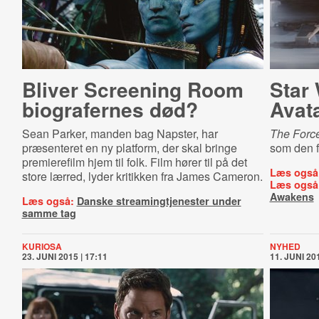
Bliver Screening Room
Star
biografernes død?
Avat
Sean Parker, manden bag Napster, har
The Forc
præsenteret en ny platform, der skal bringe
som den f
premierefilm hjem til folk. Film hører til på det
Læs også
store lærred, lyder kritikken fra James Cameron.
Læs også
Awakens
Læs også:
Danske streamingtjenester under
samme tag
KURIOSA
NYHED
23. JUNI 2015 | 17:11
11. JUNI 201