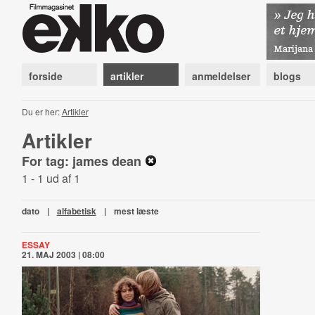
forside
artikler
anmeldelser
blogs
Du er her:
Artikler
Artikler
For tag: james dean
1 - 1 ud af 1
dato
|
alfabetisk
|
mest læste
ESSAY
21. MAJ 2003 | 08:00