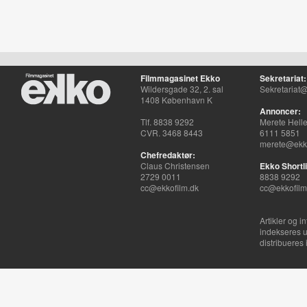
Filmmagasinet Ekko
Sekretariat:
Wildersgade 32, 2. sal
Sekretariat@
1408 København K
Annoncer:
Tlf. 8838 9292
Merete Hell
CVR. 3468 8443
6111 5851
merete@ekko
Chefredaktør:
Claus Christensen
Ekko Shortli
2729 0011
8838 9292
cc@ekkofilm.dk
cc@ekkofilm
Artikler og i
indekseres u
distribueres