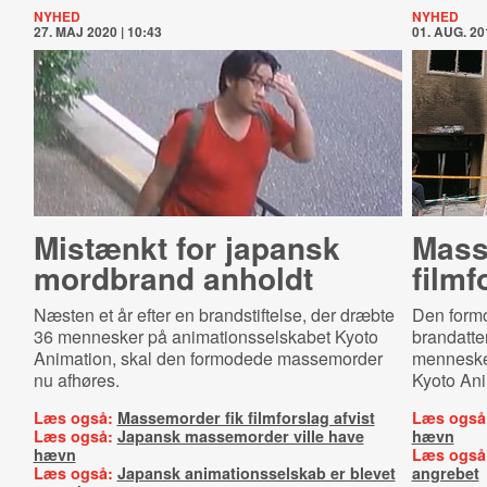
NYHED
NYHED
27. MAJ 2020 | 10:43
01. AUG. 20
Mistænkt for japansk
Mass
mordbrand anholdt
filmf
Næsten et år efter en brandstiftelse, der dræbte
Den form
36 mennesker på animationsselskabet Kyoto
brandatten
Animation, skal den formodede massemorder
mennesker 
nu afhøres.
Kyoto An
Læs også:
Massemorder fik filmforslag afvist
Læs også
Læs også:
Japansk massemorder ville have
hævn
hævn
Læs også
Læs også:
Japansk animationsselskab er blevet
angrebet