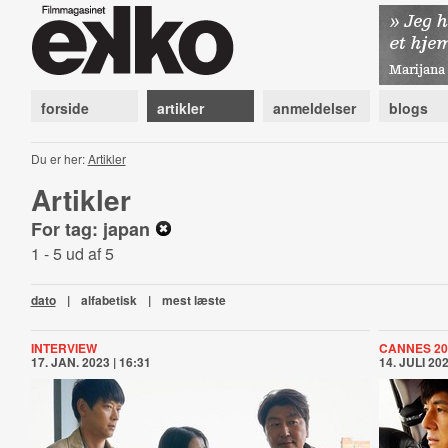
forside
artikler
anmeldelser
blogs
Du er her:
Artikler
Artikler
For tag: japan
1 - 5 ud af 5
dato
|
alfabetisk
|
mest læste
INTERVIEW
CANNES 20
17. JAN. 2023 | 16:31
14. JULI 202