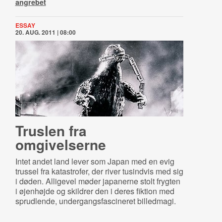
angrebet
ESSAY
20. AUG. 2011 | 08:00
Truslen fra
omgivelserne
Intet andet land lever som Japan med en evig
trussel fra katastrofer, der river tusindvis med sig
i døden. Alligevel møder japanerne stolt frygten
i øjenhøjde og skildrer den i deres fiktion med
sprudlende, undergangsfascineret billedmagi.