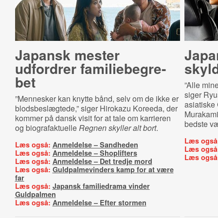
Japansk mester
Japa
udfordrer fa­mi­lie­be­gre­
skyld
bet
”Alle mine
siger Ryu
”Mennesker kan knytte bånd, selv om de ikke er
asiatiske
blodsbeslægtede,” siger Hirokazu Koreeda, der
Murakami 
kommer på dansk visit for at tale om karrieren
bedste væ
og biografaktuelle
Regnen skyller alt bort
.
Læs også
Læs også:
Anmeldelse – Sandheden
Læs også
Læs også:
Anmeldelse – Shoplifters
Læs også
Læs også:
Anmeldelse – Det tredje mord
Læs også:
Guldpalmevinders kamp for at være
far
Læs også:
Japansk familiedrama vinder
Guldpalmen
Læs også:
Anmeldelse – Efter stormen