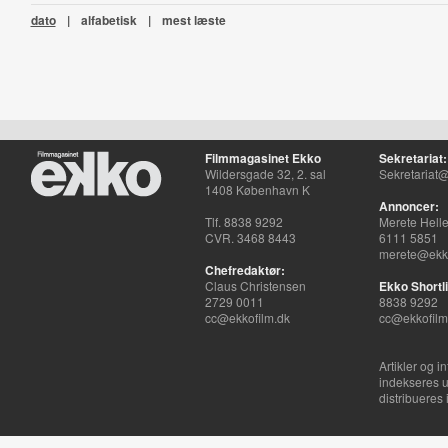
dato
|
alfabetisk
|
mest læste
Filmmagasinet Ekko
Sekretariat:
Wildersgade 32, 2. sal
Sekretariat@
1408 København K
Annoncer:
Tlf. 8838 9292
Merete Hell
CVR. 3468 8443
6111 5851
merete@ekko
Chefredaktør:
Claus Christensen
Ekko Shortli
2729 0011
8838 9292
cc@ekkofilm.dk
cc@ekkofilm
Artikler og i
indekseres u
distribueres