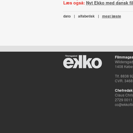
Læs også:
Nyt Ekko med dansk f
dato
|
alfabetisk
|
mest læste
Filmmagas
Wildersgade
1408 Købe
Tlf. 8838 9
CVR. 3468
Chefredak
Claus Chri
2729 0011
cc@ekkofil