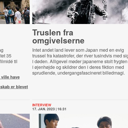
Truslen fra
omgivelserne
ag
Intet andet land lever som Japan med en evig
tet 35
trussel fra katastrofer, der river tusindvis med si
lmidé til
i døden. Alligevel møder japanerne stolt frygten
i øjenhøjde og skildrer den i deres fiktion med
sprudlende, undergangsfascineret billedmagi.
ville have
skab er blevet
INTERVIEW
17. JAN. 2023 | 16:31