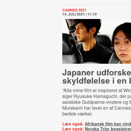
CANNES 2021
14. JULI 2021 | 11:10
Japaner udforske
skyldfølelse i en 
”Alle mine film er inspireret af W
siger Ryusuke Hamaguchi, der på
asiatiske Guldpalme-vindere og f
Murakami har lavet en af Cannes-
bedste værker.
Læs også:
Afrikansk film kan vi
Læs også:
Norske Trier begejstre