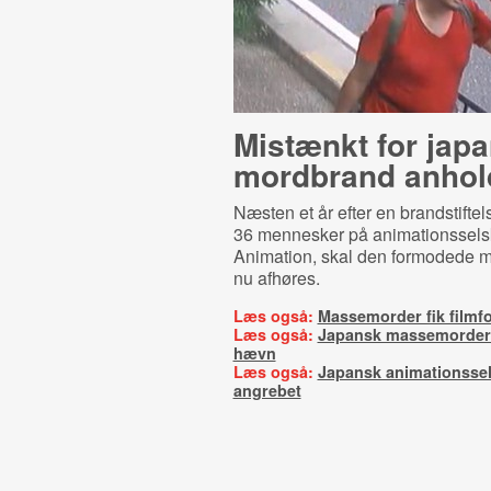
Mistænkt for jap
mordbrand anhol
Næsten et år efter en brandstiftel
36 mennesker på animationssels
Animation, skal den formodede 
nu afhøres.
Læs også:
Massemorder fik filmfo
Læs også:
Japansk massemorder 
hævn
Læs også:
Japansk animationssel
angrebet