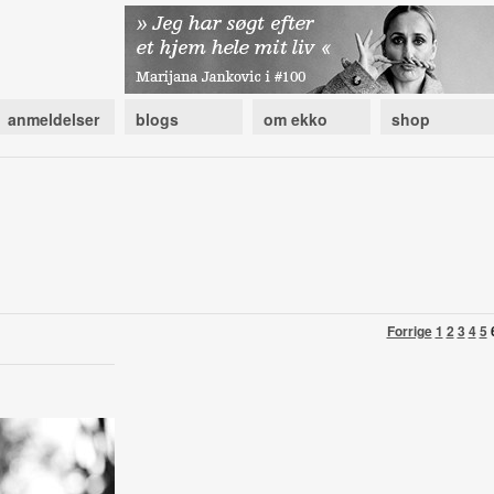
anmeldelser
blogs
om ekko
shop
Forrige
1
2
3
4
5