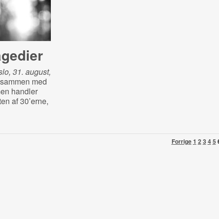
agedier
lo, 31. august,
et sammen med
lmen handler
ten af 30’erne,
Forrige
1
2
3
4
5