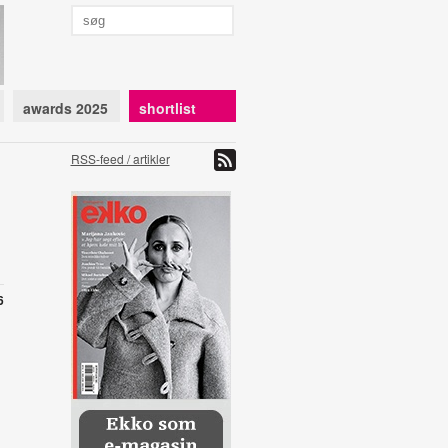
awards 2025
shortlist
RSS-feed / artikler
6