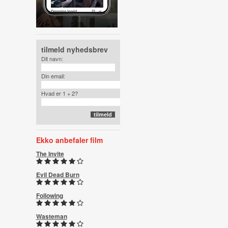
tilmeld nyhedsbrev
Dit navn:
Din email:
Hvad er 1 + 2?
Ekko anbefaler film
The Invite
Evil Dead Burn
Following
Wasteman