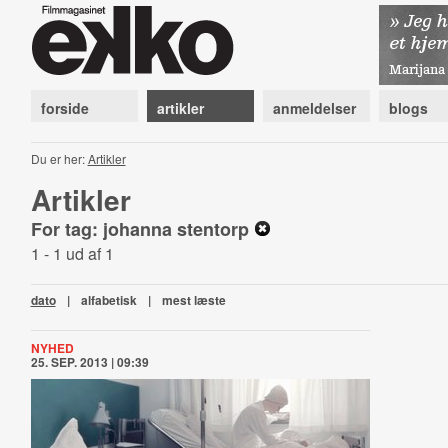
forside
artikler
anmeldelser
blogs
Du er her:
Artikler
Artikler
For tag: johanna stentorp
1 - 1 ud af 1
dato
|
alfabetisk
|
mest læste
NYHED
25. SEP. 2013 | 09:39