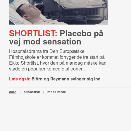
SHORTLIST:
Placebo på
vej mod sensation
Hospitalsdrama fra Den Europæiske
Filmhøjskole er kommet forrygende fra start på
Ekko Shortlist, hvor den på mandag måske kan
støde en populær komedie af tronen.
Læs også:
Biôrn og Reymann svinger sig ind
dato
|
alfabetisk
|
mest læste