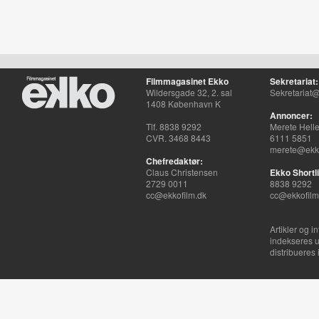
Filmmagasinet Ekko
Sekretariat:
Wildersgade 32, 2. sal
Sekretariat@
1408 København K
Annoncer:
Tlf. 8838 9292
Merete Hell
CVR. 3468 8443
6111 5851
merete@ekko
Chefredaktør:
Claus Christensen
Ekko Shortli
2729 0011
8838 9292
cc@ekkofilm.dk
cc@ekkofilm
Artikler og i
indekseres u
distribueres