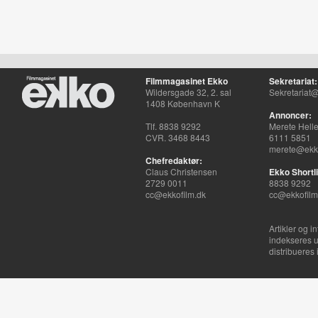
Filmmagasinet Ekko
Sekretariat:
Wildersgade 32, 2. sal
Sekretariat@
1408 København K
Annoncer:
Tlf. 8838 9292
Merete Hell
CVR. 3468 8443
6111 5851
merete@ekko
Chefredaktør:
Claus Christensen
Ekko Shortli
2729 0011
8838 9292
cc@ekkofilm.dk
cc@ekkofilm
Artikler og i
indekseres u
distribueres