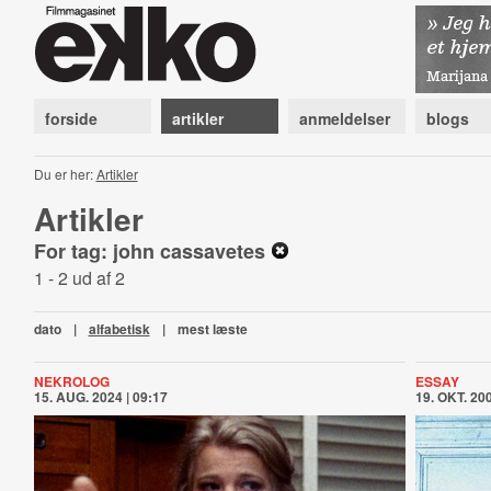
forside
artikler
anmeldelser
blogs
Du er her:
Artikler
Artikler
For tag: john cassavetes
1 - 2 ud af 2
dato
|
alfabetisk
|
mest læste
NEKROLOG
ESSAY
15. AUG. 2024 | 09:17
19. OKT. 200