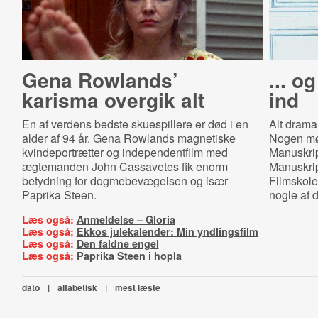
Gena Rowlands’
... o
karisma overgik alt
ind
En af verdens bedste skuespillere er død i en
Alt drama
alder af 94 år. Gena Rowlands magnetiske
Nogen mø
kvindeportrætter og independentfilm med
Manuskript
ægtemanden John Cassavetes fik enorm
Manuskri
betydning for dogmebevægelsen og især
Filmskole
Paprika Steen.
nogle af d
Læs også:
Anmeldelse – Gloria
Læs også:
Ekkos julekalender: Min yndlingsfilm
Læs også:
Den faldne engel
Læs også:
Paprika Steen i hopla
dato
|
alfabetisk
|
mest læste