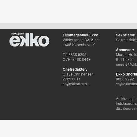
Filmmagasinet Ekko
Sekretariat:
Wildersgade 32, 2. sal
Sekretariat@
1408 København K
Annoncer:
Tlf. 8838 9292
Merete Hell
CVR. 3468 8443
6111 5851
merete@ekko
Chefredaktør:
Claus Christensen
Ekko Shortli
2729 0011
8838 9292
cc@ekkofilm.dk
cc@ekkofilm
Artikler og i
indekseres u
distribueres