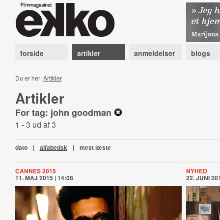
forside
artikler
anmeldelser
blogs
Du er her:
Artikler
Artikler
For tag: john goodman
1 - 3 ud af 3
dato
|
alfabetisk
|
mest læste
CANNES 2015
NYHED
11. MAJ 2015 | 14:08
22. JUNI 201