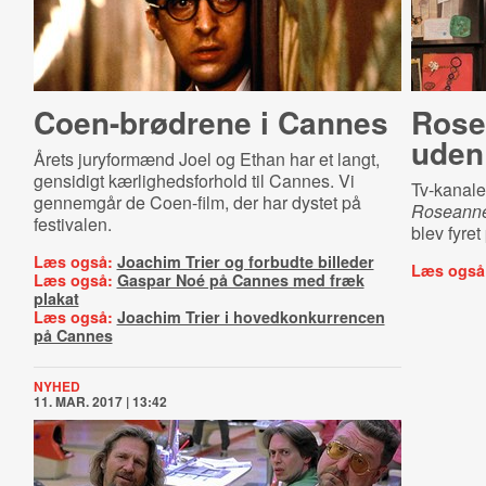
Coen-brødrene i Cannes
Rose
uden
Årets juryformænd Joel og Ethan har et langt,
gensidigt kærlighedsforhold til Cannes. Vi
Tv-kanale
gennemgår de Coen-film, der har dystet på
Roseann
festivalen.
blev fyret
Læs også:
Joachim Trier og forbudte billeder
Læs også
Læs også:
Gaspar Noé på Cannes med fræk
plakat
Læs også:
Joachim Trier i hovedkonkurrencen
på Cannes
NYHED
11. MAR. 2017 | 13:42