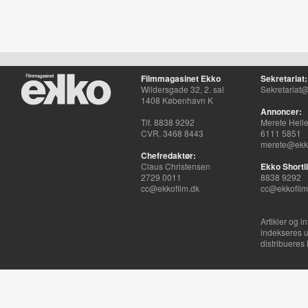
Filmmagasinet Ekko
Sekretariat:
Wildersgade 32, 2. sal
Sekretariat@
1408 København K
Annoncer:
Tlf. 8838 9292
Merete Hell
CVR. 3468 8443
6111 5851
merete@ekko
Chefredaktør:
Claus Christensen
Ekko Shortli
2729 0011
8838 9292
cc@ekkofilm.dk
cc@ekkofilm
Artikler og i
indekseres u
distribueres