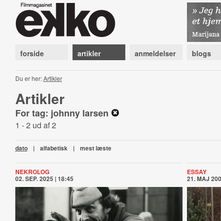
forside
artikler
anmeldelser
blogs
Du er her:
Artikler
Artikler
For tag: johnny larsen
1 - 2 ud af 2
dato
|
alfabetisk
|
mest læste
NEKROLOG
ESSAY
02. SEP. 2025 | 18:45
21. MAJ 200