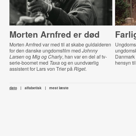
Morten Arnfred er død
Farl
Morten Arnfred var med til at skabe guldalderen
Ungdomsf
for den danske ungdomsfilm med
Johnny
ungdomsku
Larsen
og
Mig og Charly
, han var en del af tv-
Danmark 
serie-boomet med
Taxa
og en uundværlig
hensyn til
assistent for Lars von Trier på
Riget
.
dato
|
alfabetisk
|
mest læste