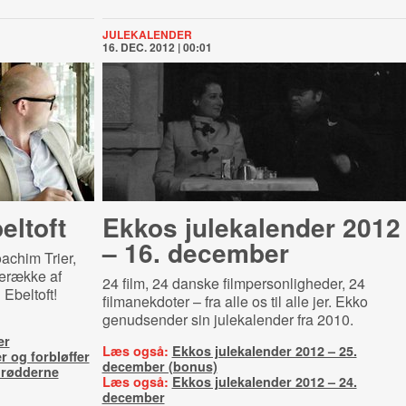
JULEKALENDER
16. DEC. 2012 | 00:01
eltoft
Ekkos julekalender 2012
– 16. december
oachim Trier,
lerække af
24 film, 24 danske filmpersonligheder, 24
Ebeltoft!
filmanekdoter – fra alle os til alle jer. Ekko
genudsender sin julekalender fra 2010.
er
Læs også:
Ekkos julekalender 2012 – 25.
 og forbløffer
december (bonus)
l rødderne
Læs også:
Ekkos julekalender 2012 – 24.
december