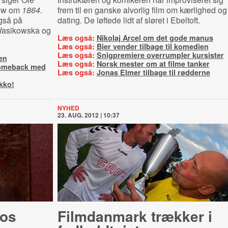
view om
1864
.
frem til en ganske alvorlig film om kærlighed og
gså på
dating. De løftede lidt af sløret i Ebeltoft.
 Wasikowska og
Læs også:
Nikolaj Arcel om det gode manus
Læs også:
Bier vender tilbage til komedien
Læs også:
Snigpremiere overrumpler kursister
en
Læs også:
Norsk mester om at filme tanker
comeback med
Læs også:
Jonas Elmer tilbage til rødderne
kko!
NYHED
23. AUG. 2012 | 10:37
kos
Filmdanmark trækker i