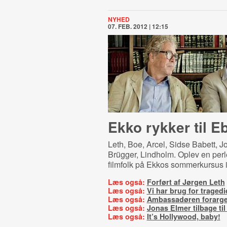
NYHED
07. FEB. 2012 | 12:15
Ekko rykker til Eb
Leth, Boe, Arcel, Sidse Babett, J
Brügger, Lindholm. Oplev en per
filmfolk på Ekkos sommerkursus i 
Læs også:
Forført af Jørgen Leth
Læs også:
Vi har brug for tragedi
Læs også:
Ambassadøren forarger
Læs også:
Jonas Elmer tilbage ti
Læs også:
It’s Hollywood, baby!