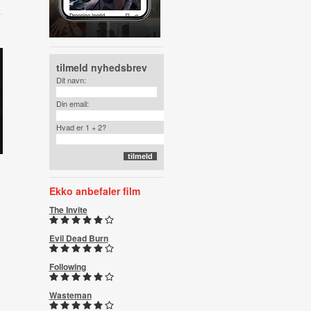
tilmeld nyhedsbrev
Dit navn:
Din email:
Hvad er 1 + 2?
Ekko anbefaler film
The Invite
Evil Dead Burn
Following
Wasteman