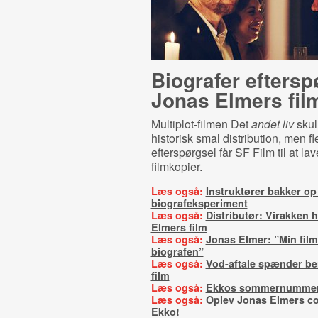
Biografer eftersp
Jonas Elmers fil
Multiplot-filmen Det
andet liv
skul
historisk smal distribution, men fl
efterspørgsel får SF Film til at lav
filmkopier.
Læs også:
Instruktører bakker o
biografeksperiment
Læs også:
Distributør: Virakken h
Elmers film
Læs også:
Jonas Elmer: ”Min film 
biografen”
Læs også:
Vod-aftale spænder be
film
Læs også:
Ekkos sommernummer
Læs også:
Oplev Jonas Elmers 
Ekko!