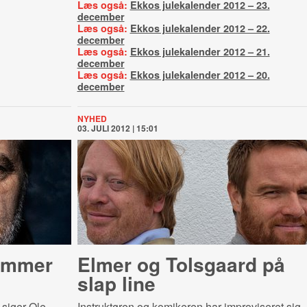
Læs også:
Ekkos julekalender 2012 – 23.
december
Læs også:
Ekkos julekalender 2012 – 22.
december
Læs også:
Ekkos julekalender 2012 – 21.
december
Læs også:
Ekkos julekalender 2012 – 20.
december
NYHED
03. JULI 2012 | 15:01
ummer
Elmer og Tolsgaard på
slap line
 siger Ole
Instruktøren og komikeren har improviseret sig