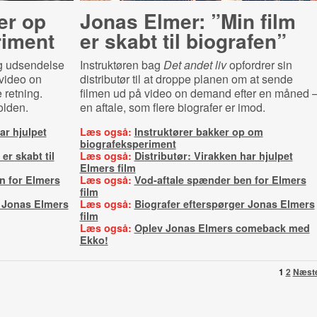
er op
Jonas Elmer: ”Min film
ri­ment
er skabt til biografen”
ig udsendelse
Instruktøren bag
Det andet liv
opfordrer sin
video on
distributør til at droppe planen om at sende
 retning.
filmen ud på video on demand efter en måned 
olden.
en aftale, som flere biografer er imod.
ar hjulpet
Læs også:
Instruktører bakker op om
biografeksperiment
er skabt til
Læs også:
Distributør: Virakken har hjulpet
Elmers film
n for Elmers
Læs også:
Vod-aftale spænder ben for Elmers
film
r Jonas Elmers
Læs også:
Biografer efterspørger Jonas Elmers
film
Læs også:
Oplev Jonas Elmers comeback med
Ekko!
1
2
Næst