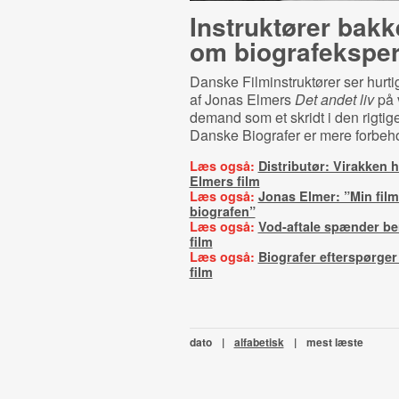
Instruktører bakk
om bi­o­gra­f­eks­pe­
Danske Filminstruktører ser hurt
af Jonas Elmers
Det andet liv
på 
demand som et skridt i den rigtige
Danske Biografer er mere forbeh
Læs også:
Distributør: Virakken h
Elmers film
Læs også:
Jonas Elmer: ”Min film 
biografen”
Læs også:
Vod-aftale spænder be
film
Læs også:
Biografer efterspørge
film
dato
|
alfabetisk
|
mest læste