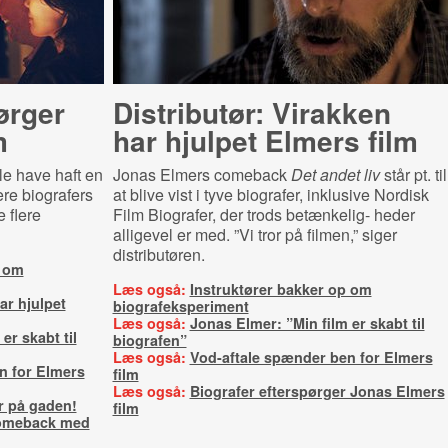
ørger
Distributør: Virakken
m
har hjulpet Elmers film
le have haft en
Jonas Elmers comeback
Det andet liv
står pt. til
ere biografers
at blive vist i tyve biografer, inklusive Nordisk
e flere
Film Biografer, der trods betænkelig- heder
alligevel er med. ”Vi tror på filmen,” siger
distributøren.
p om
Læs også:
Instruktører bakker op om
ar hjulpet
biografeksperiment
Læs også:
Jonas Elmer: ”Min film er skabt til
er skabt til
biografen”
Læs også:
Vod-aftale spænder ben for Elmers
n for Elmers
film
Læs også:
Biografer efterspørger Jonas Elmers
 på gaden!
film
comeback med