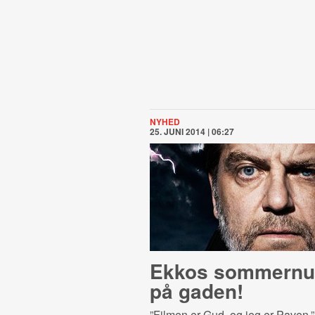
NYHED
25. JUNI 2014 | 06:27
Ekkos sommern
på gaden!
”Filmen er Gud, og jeg er Paven,”