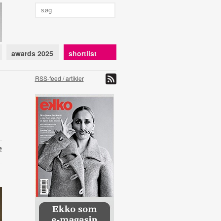
awards 2025
shortlist
RSS-feed / artikler
e