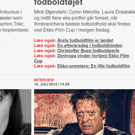
fodboldtøjet
ilmkursus i
Mick Øgendahl, Cyron Melville, Laura Drasbæk
gæster som
og indtil flere eks-proffer går forrest, når
achim Trier,
filmbranchens bedste fodboldhold skal findes
 forpremierer.
ved Ekko Film Cup i morgen fredag.
t
Læs også:
Årets fodboldfilm er landet
Læs også:
En efterårsdag i fodboldhimlen
Læs også:
Christoffer Boes fodboldperle
Læs også:
Zentropa vinder fortjent Ekko Film
Cup
Læs også:
Ekko-premiere: En lille fodboldfilm
INTERVIEW
16. JULI 2014 | 14:55