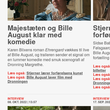
Majestæten og Bille
Stjer
August klar med
forfø
komedie
Sidse Ba
Følsgaard 
Karen Blixens roman
Ehrengard
vækkes til live
Bille Augu
af Bille August, og traileren sender et signal om
fortælling
en lummer komedie med smuk scenografi af
Dronning Margrethe.
Læs også
billetter
Læs også:
Stjerner lærer forførelsens kunst
Læs også
Læs også:
Bille August laver film med
Læs også
Dronningen
Dronning
Læs også
INTERVIEW
INTERVIEW
08. OKT. 2022 | 13:57
17. SEP. 202