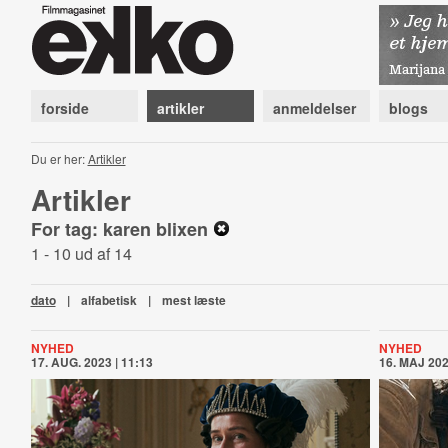
forside
artikler
anmeldelser
blogs
Du er her:
Artikler
Artikler
For tag: karen blixen
1 - 10 ud af 14
dato
|
alfabetisk
|
mest læste
NYHED
NYHED
17. AUG. 2023 | 11:13
16. MAJ 202