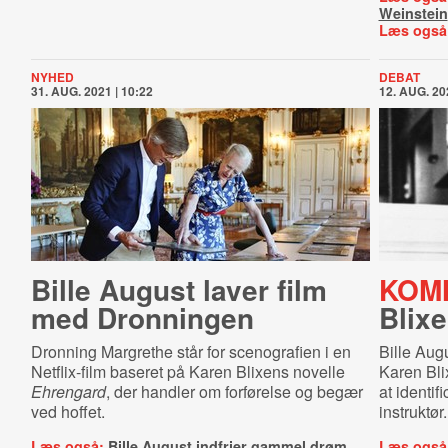
Weinstein
Læs også
NYHED
DEBAT
31. AUG. 2021 | 10:22
12. AUG. 20
Bille August laver film
KOM
med Dronningen
Blixe
Dronning Margrethe står for scenografien i en
Bille Aug
Netflix-film baseret på Karen Blixens novelle
Karen Blix
Ehrengard
, der handler om forførelse og begær
at identif
ved hoffet.
instruktør.
Læs også:
Bille August indfrier gammel drøm
Læs også