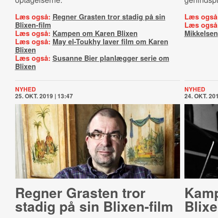
Læs også:
Regner Grasten tror stadig på sin
Læs også
Blixen-film
Læs også
Læs også:
Kampen om Karen Blixen
Mikkelsen
Læs også:
May el-Toukhy laver film om Karen
Blixen
Læs også:
Susanne Bier planlægger serie om
Blixen
NYHED
NYHED
25. OKT. 2019 | 13:47
24. OKT. 201
Regner Grasten tror
Kamp
stadig på sin Blixen-film
Blix