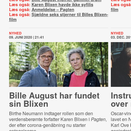
Læs også:
Karen Blixen havde ikke syfilis
Læs også
Læs også:
Anmeldelse – Pagten
film
Læs også:
Sjældne seks stjerner til Billes Blixen-
film
NYHED
NYHED
09. JUNI 2020 | 21:41
03. DEC. 201
Bille August har fundet
Instr
sin Blixen
over
Birthe Neumann indtager rollen som den
Oscar-vin
verdensberømte forfatter Karen Blixen i
Pagten
,
lavet en 
der efter corona-genåbning nu starter
Karl Ove 
optagelserne.
genindspi