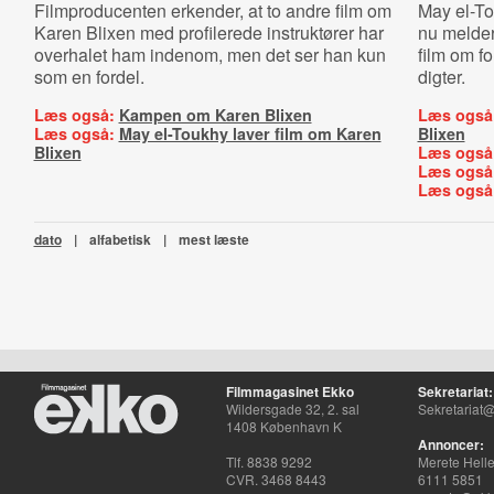
Filmproducenten erkender, at to andre film om
May el-To
Karen Blixen med profilerede instruktører har
nu melder
overhalet ham indenom, men det ser han kun
film om f
som en fordel.
digter.
Læs også:
Kampen om Karen Blixen
Læs også
Læs også:
May el-Toukhy laver film om Karen
Blixen
Blixen
Læs også
Læs også
Læs også
dato
|
alfabetisk
|
mest læste
Filmmagasinet Ekko
Sekretariat:
Wildersgade 32, 2. sal
Sekretariat@
1408 København K
Annoncer:
Tlf. 8838 9292
Merete Hell
CVR. 3468 8443
6111 5851