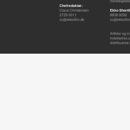
merete@ekko
Chefredaktør:
Claus Christensen
Ekko Shortli
2729 0011
8838 9292
cc@ekkofilm.dk
cc@ekkofilm
Artikler og i
indekseres u
distribueres