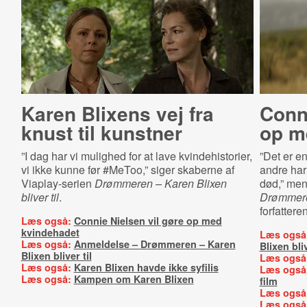
Karen Blixens vej fra
Conni
knust til kunstner
op m
”I dag har vi mulighed for at lave kvindehistorier,
”Det er en
vi ikke kunne før #MeToo,” siger skaberne af
andre har
Viaplay-serien
Drømmeren – Karen Blixen
død,” men
bliver til
.
Drømmer
forfatteren
Læs også:
Connie Nielsen vil gøre op med
kvindehadet
Læs også
Læs også:
Anmeldelse – Drømmeren – Karen
Blixen bliv
Blixen bliver til
Læs også
Læs også:
Karen Blixen havde ikke syfilis
Læs også
Læs også:
Kampen om Karen Blixen
film
Læs også
Læs også