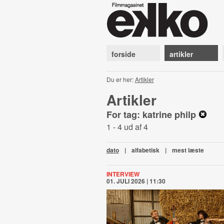
forside
artikler
Du er her:
Artikler
Artikler
For tag: katrine philp
1 - 4 ud af 4
dato
|
alfabetisk
|
mest læste
INTERVIEW
01. JULI 2026 | 11:30