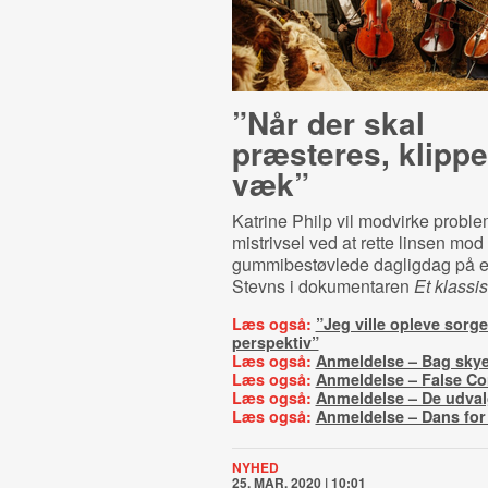
”Når der skal
præsteres, klippe
væk”
Katrine Philp vil modvirke prob
mistrivsel ved at rette linsen mod
gummibestøvlede dagligdag på e
Stevns i dokumentaren
Et klassis
Læs også:
”Jeg ville opleve sorg
perspektiv”
Læs også:
Anmeldelse – Bag sky
Læs også:
Anmeldelse – False Co
Læs også:
Anmeldelse – De udval
Læs også:
Anmeldelse – Dans for
NYHED
25. MAR. 2020 | 10:01