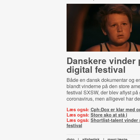
Danskere vinder 
digital festival
Både en dansk dokumentar og en 
blandt vinderne på den store am
festival SXSW, der blev aflyst på
coronavirus, men alligevel har del
Læs også:
Cph:Dox er klar med o
Læs også:
Store sko at stå i
Læs også:
Shortlist-talent vinde
festival
dato
|
alfabetisk
|
mest læste