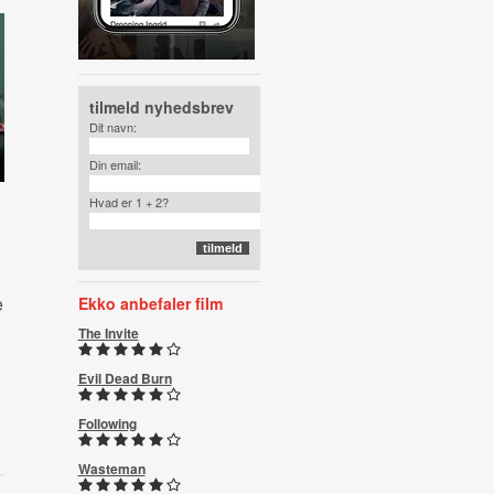
tilmeld nyhedsbrev
Dit navn:
Din email:
Hvad er 1 + 2?
e
Ekko anbefaler film
The Invite
Evil Dead Burn
Following
Wasteman