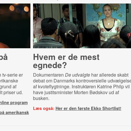
på
Hvem er de mest
egnede?
tv-serie er
Dokumentaren
De udvalgte
har allerede skabt
erikanske
debat om Danmarks kontroversielle udvælgels
 grund af
af kvoteflygtninge. Instruktøren Katrine Philp vil
t priser ud.
have justitsminister Morten Bødskov ud af
busken.
nline program
Læs også:
Her er den første Ekko Shortlist!
r på amerikansk