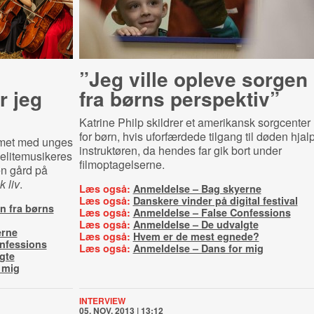
”Jeg ville opleve sorgen
r jeg
fra børns perspektiv”
Katrine Philp skildrer et amerikansk sorgcenter
for børn, hvis uforfærdede tilgang til døden hjal
lemet med unges
instruktøren, da hendes far gik bort under
 elitemusikeres
filmoptagelserne.
n gård på
k liv
.
Læs også:
Anmeldelse – Bag skyerne
Læs også:
Danskere vinder på digital festival
en fra børns
Læs også:
Anmeldelse – False Confessions
Læs også:
Anmeldelse – De udvalgte
erne
Læs også:
Hvem er de mest egnede?
nfessions
Læs også:
Anmeldelse – Dans for mig
gte
 mig
INTERVIEW
05. NOV. 2013 | 13:12