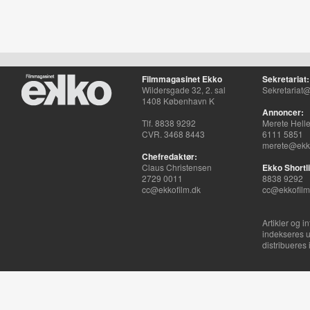
Filmmagasinet Ekko
Sekretariat:
Wildersgade 32, 2. sal
Sekretariat@
1408 København K
Annoncer:
Tlf. 8838 9292
Merete Hell
CVR. 3468 8443
6111 5851
merete@ekko
Chefredaktør:
Claus Christensen
Ekko Shortli
2729 0011
8838 9292
cc@ekkofilm.dk
cc@ekkofilm
Artikler og i
indekseres u
distribueres