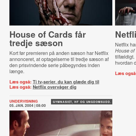
House of Cards får
Netfl
tredje sæson
Netflix ha
House of
Kort før premieren på anden sæson har Netflix
tilfældigt
annonceret, at optagelserne til tredje sæson af
hvordan d
den prisvindende serie påbegyndes inden
længe.
Læs også
Læs også:
Ti tv-serier, du kan glæde dig til
Læs også:
Netflix overvåger dig
UNDERVISNING
GYMNASIET, HF OG UNGDOMSUDD.
05. JAN. 2004 | 08:00