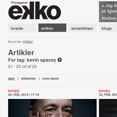
forside
artikler
anmeldelser
blogs
Du er her:
Artikler
Artikler
For tag: kevin spacey
21 - 23 ud af 23
dato
|
alfabetisk
|
mest læste
NYHED
NYHED
05. FEB. 2014 | 17:10
22. FEB. 201