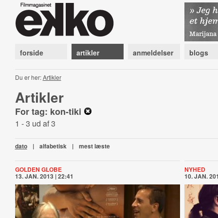
forside
artikler
anmeldelser
blogs
Du er her:
Artikler
Artikler
For tag: kon-tiki
1 - 3 ud af 3
dato
|
alfabetisk
|
mest læste
GOLDEN GLOBE
NYHED
13. JAN. 2013 | 22:41
10. JAN. 201