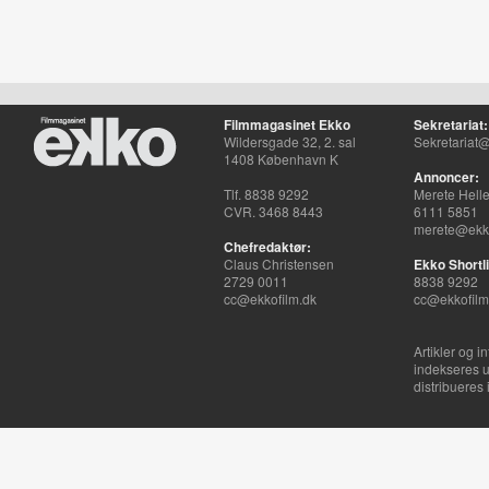
Filmmagasinet Ekko
Sekretariat:
Wildersgade 32, 2. sal
Sekretariat@
1408 København K
Annoncer:
Tlf. 8838 9292
Merete Hell
CVR. 3468 8443
6111 5851
merete@ekko
Chefredaktør:
Claus Christensen
Ekko Shortli
2729 0011
8838 9292
cc@ekkofilm.dk
cc@ekkofilm
Artikler og i
indekseres u
distribueres