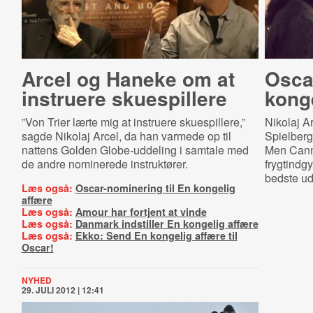
Arcel og Haneke om at
Oscar
instruere skuespillere
kong
”Von Trier lærte mig at instruere skuespillere,”
Nikolaj Ar
sagde Nikolaj Arcel, da han varmede op til
Spielberg
nattens Golden Globe-uddeling i samtale med
Men Cann
de andre nominerede instruktører.
frygtindg
bedste ud
Læs også:
Oscar-nominering til En kongelig
affære
Læs også:
Amour har fortjent at vinde
Læs også:
Danmark indstiller En kongelig affære
Læs også:
Ekko: Send En kongelig affære til
Oscar!
NYHED
29. JULI 2012 | 12:41