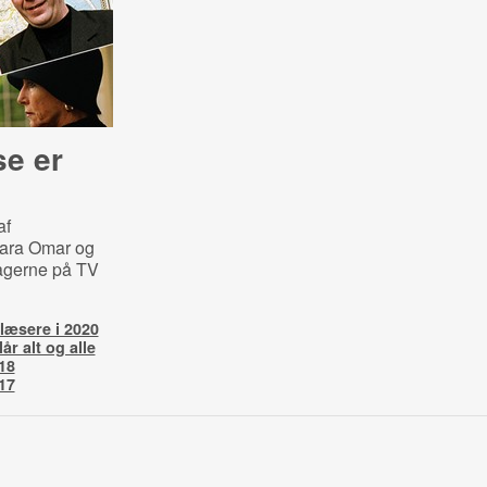
se er
af
Sara Omar og
agerne på TV
læsere i 2020
r alt og alle
018
017