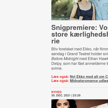
Snigpremiere: Vor
store kær­lig­heds­h
rie
Bliv forelsket med Ekko, når fil
søndag i Grand Teatret holder sn
Before Midnight
med Ethan Hawke
Delpy, som har fået anmelderne til
svime.
Læs også:
Nyt Ekko med alt om 
Læs også:
Midnatsromance udløse
NYHED
30. DEC. 2021 | 23:29