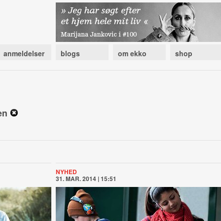
anmeldelser
blogs
om ekko
shop
sen
NYHED
31. MAR. 2014 | 15:51