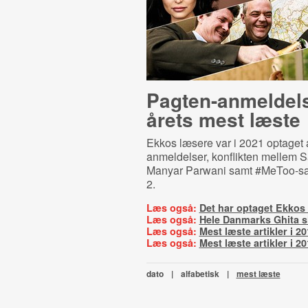
Pag­ten-​an­mel­del­
årets mest læste
Ekkos læsere var i 2021 optaget 
anmeldelser, konflikten mellem 
Manyar Parwani samt #MeToo-s
2.
Læs også:
Det har optaget Ekkos 
Læs også:
Hele Danmarks Ghita slå
Læs også:
Mest læste artikler i 2
Læs også:
Mest læste artikler i 2
dato
|
alfabetisk
|
mest læste