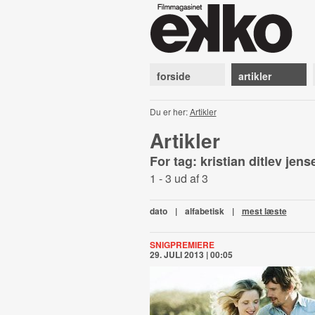
forside
artikler
Du er her:
Artikler
Artikler
For tag: kristian ditlev jen
1 - 3 ud af 3
dato
|
alfabetisk
|
mest læste
SNIGPREMIERE
29. JULI 2013 | 00:05