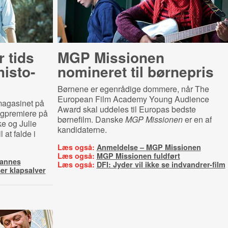
 tids
MGP Missionen
i­sto­
nomineret til børnepris
Børnene er egenrådige dommere, når The
European Film Academy Young Audience
mmagasinet på
Award skal uddeles til Europas bedste
igpremiere på
børnefilm. Danske
MGP Missionen
er en af
 og Julie
kandidaterne.
 at falde i
Læs også:
Anmeldelse – MGP Missionen
Læs også:
MGP Missionen fuldført
Cannes
Læs også:
DFI: Jyder vil ikke se indvandrer-film
r klapsalver