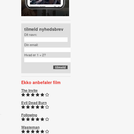
tilmeld nyhedsbrev
Dit navn:
Din email:
Hvad er 1 + 2?
Ekko anbefaler film
The Invite
Evil Dead Burn
Following
Wasteman