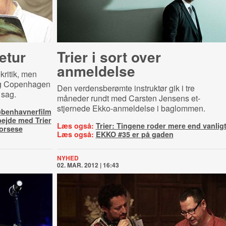
etur
Trier i sort over
anmeldelse
kritik, men
ag Copenhagen
Den verdensberømte instruktør gik i tre
 sag.
måneder rundt med Carsten Jensens et-
stjernede Ekko-anmeldelse i baglommen.
øbenhavnerfilm
bejde med Trier
Læs også:
Trier: Tingene roder mere end vanlig
corsese
Læs også:
EKKO #35 er på gaden
NYHED
02. MAR. 2012 | 16:43