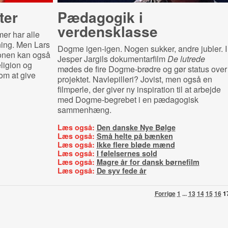
ter
Pædagogik i
verdensklasse
er har alle
ning. Men Lars
Dogme igen-igen. Nogen sukker, andre jubler. I
ionen kan også
Jesper Jargils dokumentarfilm
De lutrede
ligion og
mødes de fire Dogme-brødre og gør status over
om at give
projektet. Navlepilleri? Jovist, men også en
filmperle, der giver ny inspiration til at arbejde
med Dogme-begrebet i en pædagogisk
sammenhæng.
Læs også:
Den danske Nye Bølge
Læs også:
Små helte på bænken
Læs også:
Ikke flere bløde mænd
Læs også:
I følelsernes sold
Læs også:
Magre år for dansk børnefilm
Læs også:
De syv fede år
Forrige
1
...
13
14
15
16
1