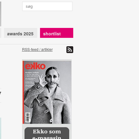
awards 2025
shortlist
RSS-feed / artikler
7