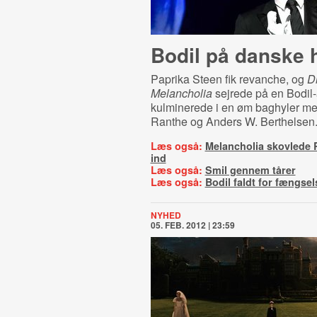
Bodil på danske
Paprika Steen fik revanche, og
D
Melancholia
sejrede på en Bodil-
kulminerede i en øm baghyler me
Ranthe og Anders W. Berthelsen
Læs også:
Melancholia skovlede 
ind
Læs også:
Smil gennem tårer
Læs også:
Bodil faldt for fængse
NYHED
05. FEB. 2012 | 23:59