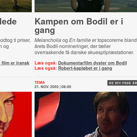
lede
Kampen om Bodil er i
gang
dtog ti priser,
Melancholia
og
En familie
er topscorerne bland
on og
årets Bodil-nomineringer, der tæller
overraskende få danske skuespilpræstationer.
film er iransk
Læs også:
Dokumentarfilm dyster om Bodil
Læs også:
Robert-kapløbet er i gang
TEMA
DE SYV FEDE Å
21. NOV. 2002 | 08:00