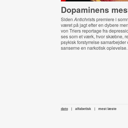
Dopaminens mes
Siden
Antichrist
s premiere i somm
været på jagt efter en dybere me
von Triers reportage fra depress
ses som et værk, hvor skæbne, re
psykisk forstyrrelse samarbejder 
sanserne en narkotisk oplevelse.
dato
|
alfabetisk
|
mest læste