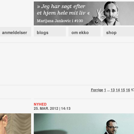
anmeldelser
blogs
om ekko
shop
Forrige
1
...
13
14
15
16
1
NYHED
25. MAR. 2012 | 14:13