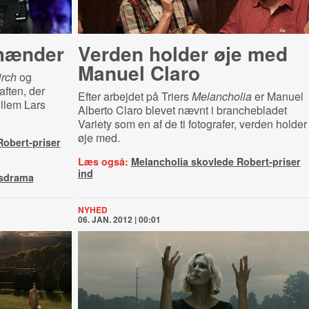
 hænder
Verden holder øje med
Manuel Claro
irch
og
aften, der
Efter arbejdet på Triers
Melancholia
er Manuel
llem Lars
Alberto Claro blevet nævnt i branchebladet
.
Variety som en af de ti fotografer, verden holder
øje med.
Robert-priser
Læs også:
Melancholia skovlede Robert-priser
ind
lsdrama
NYHED
06. JAN. 2012 | 00:01